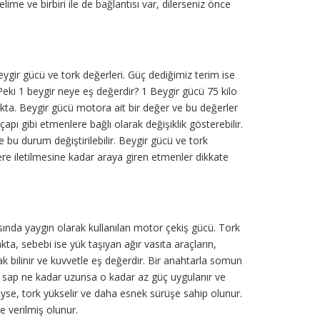
kelime ve birbiri ile de bağlantısı var, dilerseniz önce
gir gücü ve tork değerleri. Güç dediğimiz terim ise
Peki 1 beygir neye eş değerdir? 1 Beygir gücü 75 kilo
akta. Beygir gücü motora ait bir değer ve bu değerler
pı gibi etmenlere bağlı olarak değişiklik gösterebilir.
e bu durum değiştirilebilir. Beygir gücü ve tork
ere iletilmesine kadar araya giren etmenler dikkate
asında yaygın olarak kullanılan motor çekiş gücü. Tork
ta, sebebi ise yük taşıyan ağır vasıta araçların,
k bilinir ve kuvvetle eş değerdir. Bir anahtarla somun
, sap ne kadar uzunsa o kadar az güç uygulanır ve
üyse, tork yükselir ve daha esnek sürüşe sahip olunur.
 verilmiş olunur.