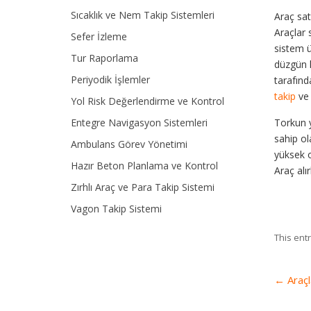
Sıcaklık ve Nem Takip Sistemleri
Araç sat
Araçlar 
Sefer İzleme
sistem ü
Tur Raporlama
düzgün k
Periyodik İşlemler
tarafınd
takip
ve 
Yol Risk Değerlendirme ve Kontrol
Entegre Navigasyon Sistemleri
Torkun 
sahip ol
Ambulans Görev Yönetimi
yüksek o
Hazır Beton Planlama ve Kontrol
Araç alı
Zırhlı Araç ve Para Takip Sistemi
Vagon Takip Sistemi
This ent
←
Araçl