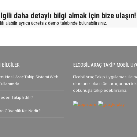
lgili daha detaylı bilgi almak için bize ulaşın!
fi alabilir ayrıca ücretsiz demo talebinde bulunabilirsiniz.
 BILGILER
ELCOBIL ARAÇ TAKIP MOBIL U
Yeni Nesil Araç Takip Sistemi Web
Elcobil Araç Takip Uygulaması ile 
olursanız olun, tüm araçlarınızı tek
 Kullanımda
dokunuşla takip edebilirsiniz.
Neden Takip Edilir?
po Güvenlik Kiti Nedir?