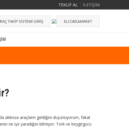
TEKLİF AL
İLETİŞİM
RAÇ TAKIP SISTEMI GIRIŞ
ELCOBILMARKET
ŞIM
ir?
a aklınıza araçların geldiğini düşünüyorum, fakat
enin ne işe yaradığını bilmiyor. Tork ve beygirgücü