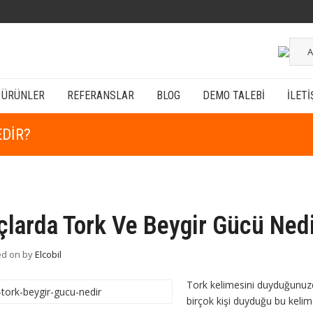
A
ÜRÜNLER
REFERANSLAR
BLOG
DEMO TALEBI
İLETI
EDIR?
çlarda Tork Ve Beygir Gücü Ned
ed on
by
Elcobil
Tork kelimesini duyduğunuzd
birçok kişi duyduğu bu kelim