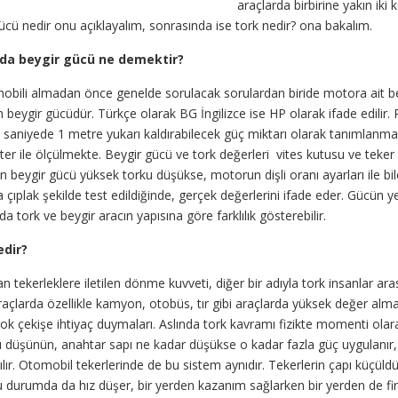
araçlarda birbirine yakın iki 
ücü nedir onu açıklayalım, sonrasında ise tork nedir? ona bakalım.
rda beygir gücü ne demektir?
obili almadan önce genelde sorulacak sorulardan biride motora ait bey
beygir gücüdür. Türkçe olarak BG İngilizce ise HP olarak ifade edilir. 
 1 saniyede 1 metre yukarı kaldırabilecek güç miktarı olarak tanımlanm
r ile ölçülmekte. Beygir gücü ve tork değerleri vites kutusu ve teker ça
ın beygir gücü yüksek torku düşükse, motorun dişli oranı ayarları ile bil
çıplak şekilde test edildiğinde, gerçek değerlerini ifade eder. Gücün y
da tork ve beygir aracın yapısına göre farklılık gösterebilir.
dir?
 tekerleklere iletilen dönme kuvveti, diğer bir adıyla tork insanlar ar
açlarda özellikle kamyon, otobüs, tır gibi araçlarda yüksek değer almak
ok çekişe ihtiyaç duymaları. Aslında tork kavramı fizikte momenti olara
zı düşünün, anahtar sapı ne kadar düşükse o kadar fazla güç uygulanır
ılır. Otomobil tekerlerinde de bu sistem aynıdır. Tekerlerin çapı küçüld
 durumda da hız düşer, bir yerden kazanım sağlarken bir yerden de fire