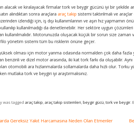
ın alacak ve kiralayacak firmalar tork ve beygir gücünü iyi bir şekilde a
satın alındıktan sonra araçlara
araç takip
sistemi taktırılmalı ve araçlar
zerinden izlendiği için, iş dışı kullanımlarının ve aşırı hız yapmamın önü
ullanılıp kullanılmadığı da denetlenebilir. Her sektöre uygun çözümleri 
an kullanılmalıdır. Motorunuzda oluşacak küçük bir sorun size zaman ve 
filo yönetim sistemi tüm bu risklerin önüne geçer.
yüksek olması için motor yanma odasında normalden çok daha fazla y
an benzinli ve dizel motor arasında, iki kat tork farkı da oluşabilir. Ayn
lan otomobili ara hızlanmalarda sollamalarda daha hızlı olur. Torku 
rken mutlaka tork ve beygiri iyi araştırmalısınız.
ry was tagged
araç takip
,
araç takip sistemleri
,
beygir gücü
,
tork ve beygir
.
arda Gereksiz Yakıt Harcamasına Neden Olan Etmenler
Be