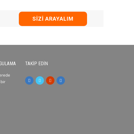
SIZI ARAYALIM
YGULAMA
TAKIP EDIN
nerede
 bir