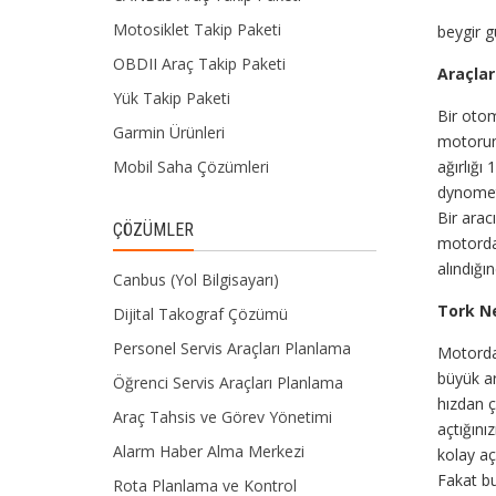
Motosiklet Takip Paketi
beygir g
OBDII Araç Takip Paketi
Araçla
Yük Takip Paketi
Bir otom
Garmin Ürünleri
motorun 
Mobil Saha Çözümleri
ağırlığı
dynomete
Bir arac
ÇÖZÜMLER
motorda 
alındığın
Canbus (Yol Bilgisayarı)
Tork Ne
Dijital Takograf Çözümü
Personel Servis Araçları Planlama
Motordan
büyük ar
Öğrenci Servis Araçları Planlama
hızdan ç
Araç Tahsis ve Görev Yönetimi
açtığını
Alarm Haber Alma Merkezi
kolay aç
Fakat bu
Rota Planlama ve Kontrol