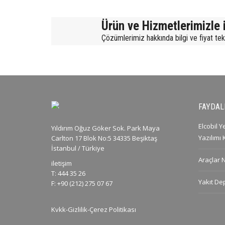
Ürün ve Hizmetlerimizle i
Çözümlerimiz hakkında bilgi ve fiyat tekli
FAYDALI
Elcobil 
Yıldırım Oğuz Göker Sok. Park Maya
Yazılımı
Carlton 17 Blok No:5 34335 Beşiktaş
İstanbul / Türkiye
Araçlar 
iletişim
T: 444 35 26
Yakıt De
F: +90 (212) 275 07 67
Kvkk-Gizlilik-Çerez Politikası