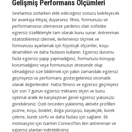
Gelişmiş Performans Ölçümleri
Sınırlarınızı zorlarken elde edeceğiniz sonucu belirleyecek
bir avantaja ihtiyaç duyarsınız. fēnix, formunuzu ve
performansınızı izlemenize yardımcı olan sofistike
egzersiz özellikleriyle tam olarak bunu sunar. Antrenman
istatistiklerinizi izlemek, ilerlemenizi ölçmek ve
formunuzu ayarlamak için fizyolojik ölçümler, koşu
dinamikleri ve daha fazlasını kullanın. Egzersiz durumu
fazla egzersiz yapıp yapmadığınız, formunuzu koruyup
korumadığınız veya formunuzun zirvesinde olup
olmadığınızı size bildirmek için yakın zamandaki egzersiz
geçmişinizi ve performans göstergelerinizi otomatik
olarak değerlendirir. Hatta fitness ve egzersiz geçmişiniz
için son 7 günün egzersiz miktarını ölçen ve bunu
optimal aralık ile karşılaştıran genel egzersiz yükünüzü
görebilirsiniz. Özel önceden yüklenmiş aktivite profilleri
yüzme, koşu, bisiklet, doğa yürüyüşü, kayakçılık, kürek
çekme, kürek sörfü ve daha fazlası için sağlanır. Ek
motivasyon için Garmin Connect’ten ileri antrenman ve
egzersiz planları indirebilirsiniz.