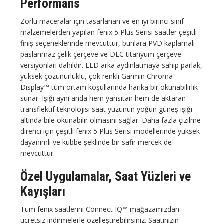
Performans
Zorlu maceralar için tasarlanan ve en iyi birinci sınıf
malzemelerden yapılan fēnix 5 Plus Serisi saatler çeşitli
finiş seçeneklerinde mevcuttur, bunlara PVD kaplamalı
paslanmaz çelik çerçeve ve DLC titanyum çerçeve
versiyonları dahildir. LED arka aydınlatmaya sahip parlak,
yüksek çözünürlüklü, çok renkli Garmin Chroma
Display™ tüm ortam koşullarında harika bir okunabilirlik
sunar. Işığı aynı anda hem yansıtan hem de aktaran
transflektif teknolojisi saat yüzünün yoğun güneş ışığı
altında bile okunabilir olmasını sağlar. Daha fazla çizilme
direnci için çeşitli fēnix 5 Plus Serisi modellerinde yüksek
dayanımlı ve kubbe şeklinde bir safir mercek de
mevcuttur.
Özel Uygulamalar, Saat Yüzleri ve
Kayışları
Tüm fēnix saatlerini Connect IQ™ mağazamızdan
ücretsiz indirmelerle özelleştirebilirsiniz. Saatinizin