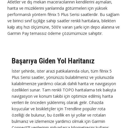
Atletler ve dış mekan maceracılarının kendilerini aşmaları,
harita ve müziklerini yanlarında götürmeleri için yüksek
performanslı yöntem fēnix 5 Plus Serisi saatlerdir. Bu sağlam
ve birinci sınıf işçiliğe sahip saatler renkli haritalara, bilekten
kalp atış hızı ölçümüne, 500’e varan şarkı için depo alanına ve
Garmin Pay temassız ödeme çözümümüze sahiptir.
Başarıya Giden Yol Haritanız
İster şehirde, ister arazi patikalarında olun, tüm fēnix 5
Plus Serisi saatler, yönünüzü bulabilmeniz ve yolunuzda
kalabilmenize yardımcı olacak dahili harita ve navigasyon
özellikleri sunar. Tam renkli TOPO haritalama tek bakışta
navigasyon ve konum takibi için optimize edilmiş harita
verileri ile önceden yüklenmiş olarak gelir. Cihazda
koşucular ve bisikletçiler için Trendline popüler rota
özelliği de bulunur, bu özellik en iyi yollar ve rotaları
bulmanız ve izlemenize yardımcı olmak için Garmin
Connect™ verilerinin milyarlarca kilometresini kullanır.