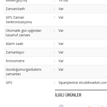
Bellek/geçmiş
:
16 GB
Zaman/tarih
:
Var
GPS Zaman
:
Var
Senkronizasyonu
Otomatik gün ışığından
:
Var
tasarruf zamanı
Alarm saati
:
Var
Zamanlayıcı
:
Var
Kronometre
:
Var
Gündoğumu/günbatımı
:
Var
zamanları
GPS
:
Siparişlerinizi elcobilmarket.com
İLGILI ÜRÜNLER