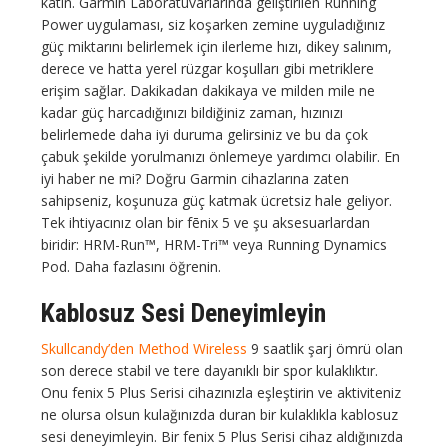
katın. Garmin Laboratuvarlarında geliştirilen Running
Power uygulaması, siz koşarken zemine uyguladığınız
güç miktarını belirlemek için ilerleme hızı, dikey salınım,
derece ve hatta yerel rüzgar koşulları gibi metriklere
erişim sağlar. Dakikadan dakikaya ve milden mile ne
kadar güç harcadığınızı bildiğiniz zaman, hızınızı
belirlemede daha iyi duruma gelirsiniz ve bu da çok
çabuk şekilde yorulmanızı önlemeye yardımcı olabilir. En
iyi haber ne mi? Doğru Garmin cihazlarına zaten
sahipseniz, koşunuza güç katmak ücretsiz hale geliyor.
Tek ihtiyacınız olan bir fēnix 5 ve şu aksesuarlardan
biridir: HRM-Run™, HRM-Tri™ veya Running Dynamics
Pod. Daha fazlasını öğrenin.
Kablosuz Sesi Deneyimleyin
Skullcandy’den Method Wireless
9 saatlik şarj ömrü olan
son derece stabil ve tere dayanıklı bir spor kulaklıktır.
Onu fenix 5 Plus Serisi cihazınızla eşleştirin ve aktiviteniz
ne olursa olsun kulağınızda duran bir kulaklıkla kablosuz
sesi deneyimleyin. Bir fenix 5 Plus Serisi cihaz aldığınızda