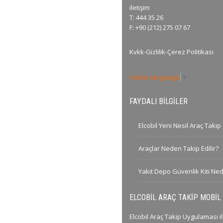
iletişim
T: 444 35 26
F: +90 (212) 275 07 67
Kvkk-Gizlilik-Çerez Politikası
Select Language
▼
FAYDALI BILGILER
Elcobil Yeni Nesil Araç Taki
Araçlar Neden Takip Edilir?
Yakıt Depo Güvenlik Kiti Ned
ELCOBIL ARAÇ TAKIP MOBI
Elcobil Araç Takip Uygulaması il