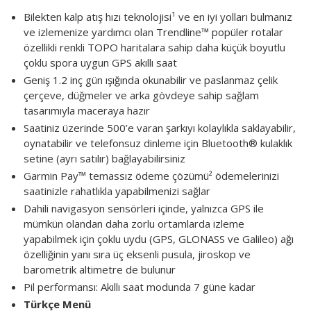
Bilekten kalp atış hızı teknolojisi¹ ve en iyi yolları bulmanız
ve izlemenize yardımcı olan Trendline™ popüler rotalar
özellikli renkli TOPO haritalara sahip daha küçük boyutlu
çoklu spora uygun GPS akıllı saat
Geniş 1.2 inç gün ışığında okunabilir ve paslanmaz çelik
çerçeve, düğmeler ve arka gövdeye sahip sağlam
tasarımıyla maceraya hazır
Saatiniz üzerinde 500’e varan şarkıyı kolaylıkla saklayabilir,
oynatabilir ve telefonsuz dinleme için Bluetooth® kulaklık
setine (ayrı satılır) bağlayabilirsiniz
Garmin Pay™ temassız ödeme çözümü² ödemelerinizi
saatinizle rahatlıkla yapabilmenizi sağlar
Dahili navigasyon sensörleri içinde, yalnızca GPS ile
mümkün olandan daha zorlu ortamlarda izleme
yapabilmek için çoklu uydu (GPS, GLONASS ve Galileo) ağı
özelliğinin yanı sıra üç eksenli pusula, jiroskop ve
barometrik altimetre de bulunur
Pil performansı: Akıllı saat modunda 7 güne kadar
Türkçe Menü