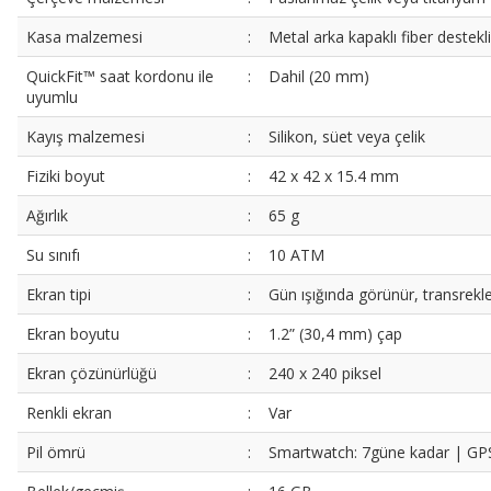
Kasa malzemesi
:
Metal arka kapaklı fiber destekl
QuickFit™ saat kordonu ile
:
Dahil (20 mm)
uyumlu
Kayış malzemesi
:
Silikon, süet veya çelik
Fiziki boyut
:
42 x 42 x 15.4 mm
Ağırlık
:
65 g
Su sınıfı
:
10 ATM
Ekran tipi
:
Gün ışığında görünür, transrekl
Ekran boyutu
:
1.2” (30,4 mm) çap
Ekran çözünürlüğü
:
240 x 240 piksel
Renkli ekran
:
Var
Pil ömrü
:
Smartwatch: 7güne kadar | GPS