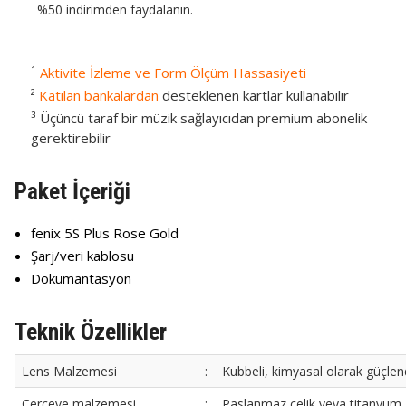
%50 indirimden faydalanın.
¹
Aktivite İzleme ve Form Ölçüm Hassasiyeti
²
Katılan bankalardan
desteklenen kartlar kullanabilir
³ Üçüncü taraf bir müzik sağlayıcıdan premium abonelik
gerektirebilir
Paket İçeriği
fenix 5S Plus Rose Gold
Şarj/veri kablosu
Dokümantasyon
Teknik Özellikler
Lens Malzemesi
:
Kubbeli, kimyasal olarak güçlend
Çerçeve malzemesi
:
Paslanmaz çelik veya titanyum