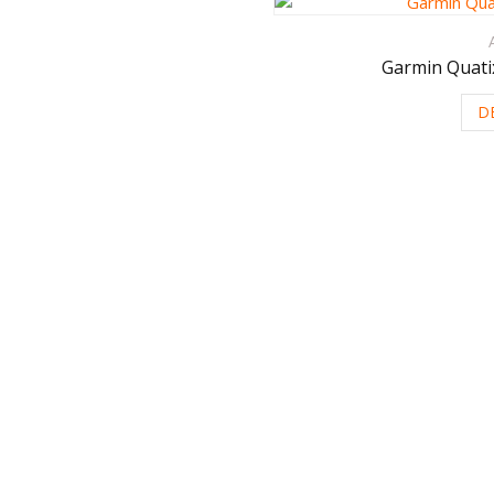
Garmin Quatix
D