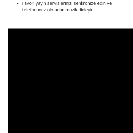
Favori yayın servislerinizi senkronize edin ve
telefonunuz olmadan müzik dinleyin