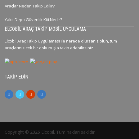
Araçlar Neden Takip Edilir?
Yakıt Depo Güvenlik Kiti Nedir?
ELCOBIL ARAÇ TAKIP MOBIL UYGULAMA
Elcobil Araç Takip Uygulaması ile nerede olursanız olun, tüm
araçlarınızı tek bir dokunuşla takip edebilirsiniz.
TAKIP EDIN
Copyright © 2026 Elcobil. Tüm hakları saklıdır.