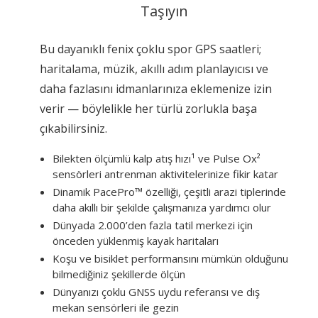
Taşıyın
Bu dayanıklı fenix çoklu spor GPS saatleri;
haritalama, müzik, akıllı adım planlayıcısı ve
daha fazlasını idmanlarınıza eklemenize izin
verir — böylelikle her türlü zorlukla başa
çıkabilirsiniz.
Bilekten ölçümlü kalp atış hızı¹ ve Pulse Ox²
sensörleri antrenman aktivitelerinize fikir katar
Dinamik PacePro™ özelliği, çeşitli arazi tiplerinde
daha akıllı bir şekilde çalışmanıza yardımcı olur
Dünyada 2.000’den fazla tatil merkezi için
önceden yüklenmiş kayak haritaları
Koşu ve bisiklet performansını mümkün olduğunu
bilmediğiniz şekillerde ölçün
Dünyanızı çoklu GNSS uydu referansı ve dış
mekan sensörleri ile gezin