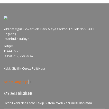
Yıldırım Oğuz Göker Sok. Park Maya Carlton 17 Blok No:5 34335
Beşiktaş
İstanbul / Türkiye
iletişim
T: 444 35 26
F: +90 (212) 275 07 67
Kvkk-Gizlilik-Çerez Politikası
Select Language
▼
FAYDALI BILGILER
Elcobil Yeni Nesil Araç Takip Sistemi Web Yazılımı Kullanımda