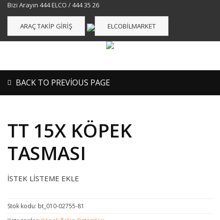
Bizi Arayın 444 ELCO / 444 35 26
ARAÇ TAKIP GIRIŞ
ELCOBILMARKET
BACK TO PREVIOUS PAGE
TT 15X KÖPEK
TASMASI
İSTEK LISTEME EKLE
Stok kodu:
bt_010-02755-81