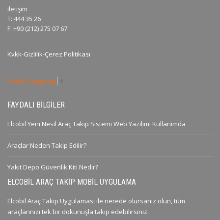
iletişim
T: 444 35 26
F: +90 (212) 275 07 67
Kvkk-Gizlilik-Çerez Politikası
Select Language
▼
FAYDALI BILGILER
Elcobil Yeni Nesil Araç Takip Sistemi Web Yazılımı Kullanımda
Araçlar Neden Takip Edilir?
Yakıt Depo Güvenlik Kiti Nedir?
ELCOBIL ARAÇ TAKIP MOBIL UYGULAMA
Elcobil Araç Takip Uygulaması ile nerede olursanız olun, tüm
araçlarınızı tek bir dokunuşla takip edebilirsiniz.