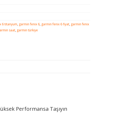
x 6 titanyum
,
garmin fenix 6
,
garmin fenix 6 fiyat
,
garmin fenix
armin saat
,
garmin türkiye
Yüksek Performansa Taşıyın