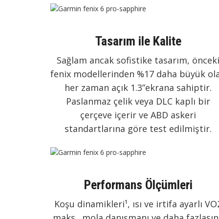
Tasarım ile Kalite
Sağlam ancak sofistike tasarım, öncek
fenix modellerinden %17 daha büyük ol
her zaman açık 1.3”ekrana sahiptir.
Paslanmaz çelik veya DLC kaplı bir
çerçeve içerir ve ABD askeri
standartlarına göre test edilmiştir.
Performans Ölçümleri
Koşu dinamikleri¹, ısı ve irtifa ayarlı VO
maks., mola danışmanı ve daha fazlasın