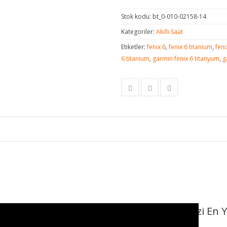
Stok kodu:
bt_0-010-02158-14
Kategoriler:
Akıllı Saat
Etiketler:
fenix 6
,
fenix 6 titanium
,
feni
6 titanium
,
garmin fenix 6 titanyum
,
g
Kendinizi En 