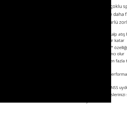
Bu dayanıklı fenix çoklu sp
adım planlayıcısı ve daha 
— böylelikle her türlü zorl
Bilekten ölçümlü kalp atış
aktivitelerinize fikir katar
Dinamik PacePro™ özelliği, ç
çalışmanıza yardımcı olur
Dünyada 2.000’den fazla t
haritaları
Koşu ve bisiklet performa
ölçün
Dünyanızı çoklu GNSS uydu
Favori yayın servislerini
dinleyin