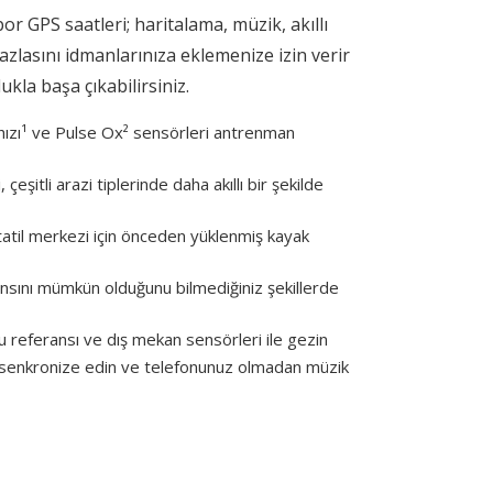
or GPS saatleri; haritalama, müzik, akıllı
fazlasını idmanlarınıza eklemenize izin verir
ukla başa çıkabilirsiniz.
 hızı¹ ve Pulse Ox² sensörleri antrenman
eşitli arazi tiplerinde daha akıllı bir şekilde
atil merkezi için önceden yüklenmiş kayak
nsını mümkün olduğunu bilmediğiniz şekillerde
 referansı ve dış mekan sensörleri ile gezin
zi senkronize edin ve telefonunuz olmadan müzik