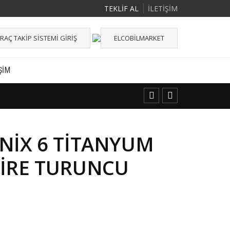
TEKLİF AL
İLETİŞİM
RAÇ TAKIP SISTEMI GIRIŞ
ELCOBILMARKET
ŞIM
NIX 6 TITANYUM
IRE TURUNCU