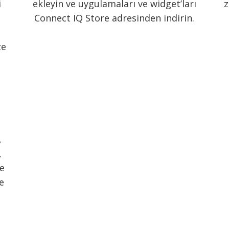
i
ekleyin ve uygulamaları ve widget’ları
z
Connect IQ Store adresinden indirin.
ze
,
,
e
e