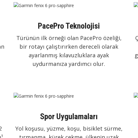
PacePro Teknolojisi
i
Türünün ilk örneği olan PacePro özeliği,
Ç
an
bir rotayı çalıştırırken dereceli olarak
ayarlanmış kılavuzluklara ayak
g
uydurmanıza yardımcı olur.
Spor Uygulamaları
2
Yol koşusu, yüzme, koşu, bisiklet sürme,
ı¹
tırmanma, kürek çekme, ülkenin uzak