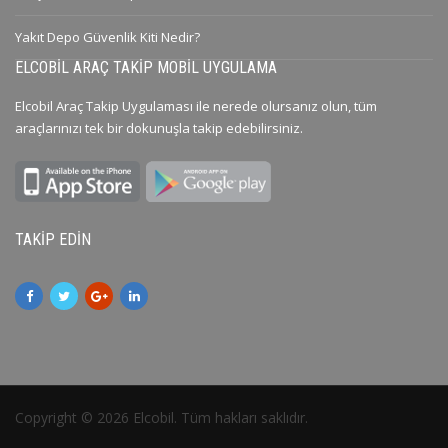
Yakıt Depo Güvenlik Kiti Nedir?
ELCOBIL ARAÇ TAKIP MOBIL UYGULAMA
Elcobil Araç Takip Uygulaması ile nerede olursanız olun, tüm
araçlarınızı tek bir dokunuşla takip edebilirsiniz.
TAKIP EDIN
Copyright © 2026 Elcobil. Tüm hakları saklıdır.