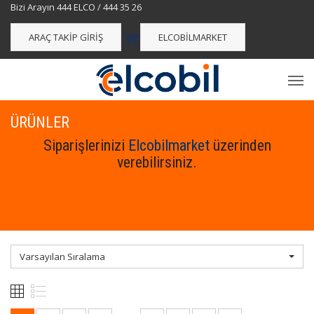
Bizi Arayın 444 ELCO / 444 35 26
ARAÇ TAKIP GIRIŞ
ELCOBILMARKET
ÜRÜNLER
Siparişlerinizi
Elcobilmarket
üzerinden
verebilirsiniz.
Varsayılan Sıralama