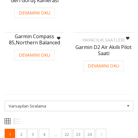
Geri Görüş Kamerası
DEVAMINI OKU
Garmin Compass
HAVACILIK SAATLERI
85,Northern Balanced
Garmin D2 Air Akıllı Pilot
Saati
DEVAMINI OKU
DEVAMINI OKU
Varsayılan Sıralama
1
2
3
4
22
23
24
…