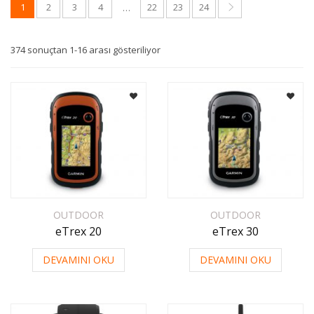
1
2
3
4
22
23
24
…
374 sonuçtan 1-16 arası gösteriliyor
OUTDOOR
OUTDOOR
eTrex 20
eTrex 30
DEVAMINI OKU
DEVAMINI OKU