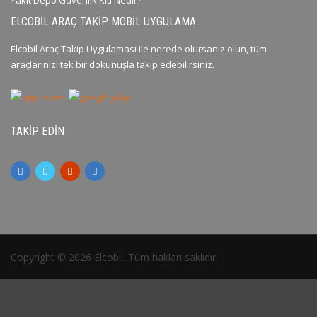
Yakıt Depo Güvenlik Kiti Nedir?
ELCOBIL ARAÇ TAKIP MOBIL UYGULAMA
Elcobil Araç Takip Uygulaması ile nerede olursanız olun, tüm
araçlarınızı tek bir dokunuşla takip edebilirsiniz.
TAKIP EDIN
Copyright © 2026 Elcobil. Tüm hakları saklıdır.