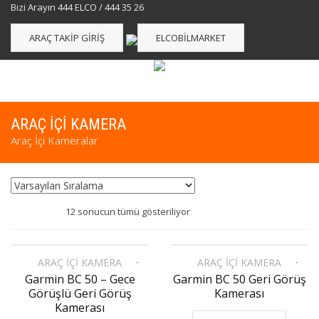
Bizi Arayın 444 ELCO / 444 35 26
ARAÇ TAKIP GIRIŞ
ELCOBILMARKET
ARAÇ İÇI KAMERA
Araç İçi Kameralar
12 sonucun tümü gösteriliyor
ARAÇ İÇI KAMERA
ARAÇ İÇI KAMERA
Garmin BC 50 – Gece
Garmin BC 50 Geri Görüş
Görüşlü Geri Görüş
Kamerası
Kamerası