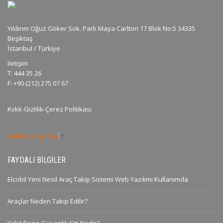
Yıldırım Oğuz Göker Sok. Park Maya Carlton 17 Blok No:5 34335
Beşiktaş
İstanbul / Türkiye
iletişim
T: 444 35 26
F: +90 (212) 275 07 67
Kvkk-Gizlilik-Çerez Politikası
Select Language
▼
FAYDALI BILGILER
Elcobil Yeni Nesil Araç Takip Sistemi Web Yazılımı Kullanımda
Araçlar Neden Takip Edilir?