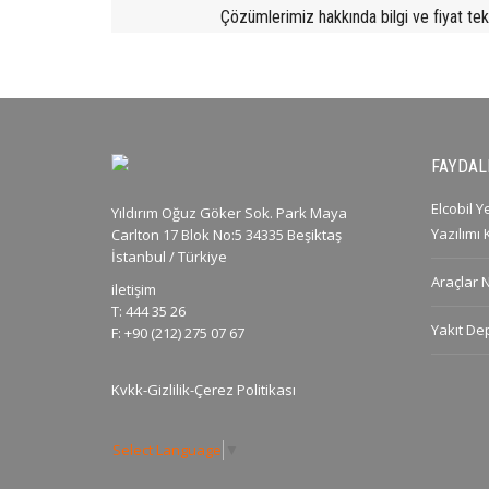
Çözümlerimiz hakkında bilgi ve fiyat tekli
FAYDALI
Elcobil 
Yıldırım Oğuz Göker Sok. Park Maya
Yazılımı
Carlton 17 Blok No:5 34335 Beşiktaş
İstanbul / Türkiye
Araçlar 
iletişim
T: 444 35 26
Yakıt De
F: +90 (212) 275 07 67
Kvkk-Gizlilik-Çerez Politikası
Select Language
▼