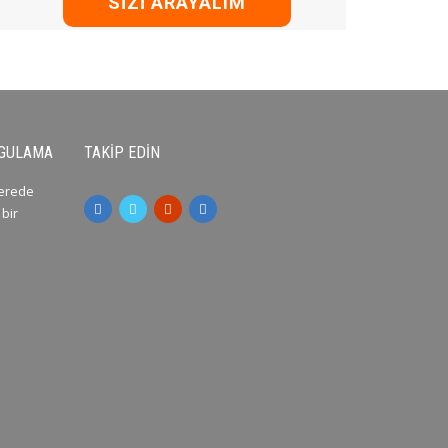
SIZI ARAYALIM
YGULAMA
TAKIP EDIN
nerede
 bir