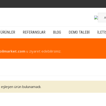
A
ÜRÜNLER
REFERANSLAR
BLOG
DEMO TALEBI
İLETI
bilmarket.com
u ziyaret edebilirsiniz.
e eşleşen ürün bulunamadı.