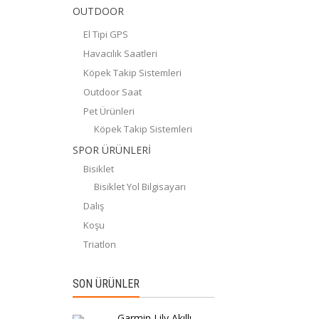
OUTDOOR
El Tipi GPS
Havacılık Saatleri
Köpek Takip Sistemleri
Outdoor Saat
Pet Ürünleri
Köpek Takip Sistemleri
SPOR ÜRÜNLERİ
Bisiklet
Bisiklet Yol Bilgisayarı
Dalış
Koşu
Triatlon
SON ÜRÜNLER
Garmin Lily Akıllı