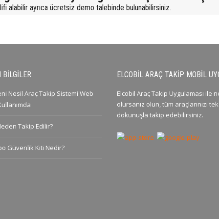
fi alabilir ayrıca ücretsiz demo talebinde bulunabilirsiniz.
 BILGILER
ELCOBIL ARAÇ TAKIP MOBIL U
Yeni Nesil Araç Takip Sistemi Web
Elcobil Araç Takip Uygulaması ile 
olursanız olun, tüm araçlarınızı tek
 Kullanımda
dokunuşla takip edebilirsiniz.
Neden Takip Edilir?
po Güvenlik Kiti Nedir?