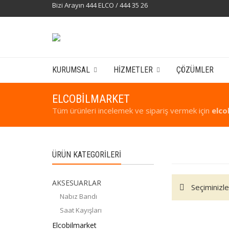
Bizi Arayın 444 ELCO / 444 35 26
KURUMSAL
HIZMETLER
ÇÖZÜMLER
ELCOBILMARKET
Tüm ürünleri incelemek ve sipariş vermek için
elco
ÜRÜN KATEGORILERI
AKSESUARLAR
Seçiminizl
Nabız Bandı
Saat Kayışları
Elcobilmarket