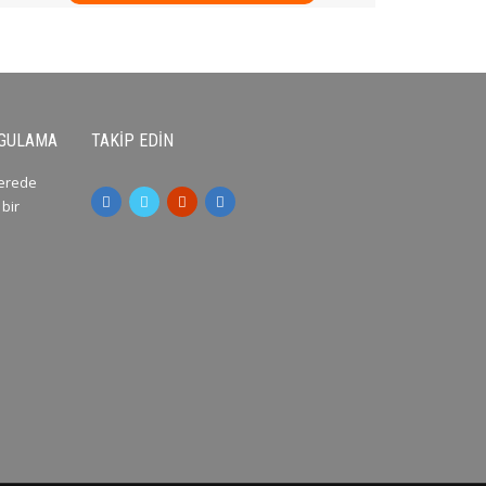
YGULAMA
TAKIP EDIN
nerede
 bir