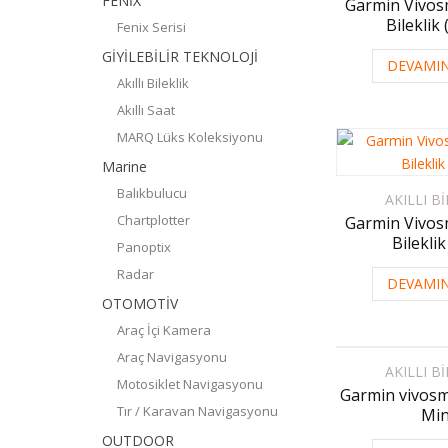
FENİX
Garmin Vivosm
Bileklik
Fenix Serisi
GİYİLEBİLİR TEKNOLOJİ
DEVAMIN
Akıllı Bileklik
Akıllı Saat
MARQ Lüks Koleksiyonu
Marine
Balıkbulucu
AKILLI B
Chartplotter
Garmin Vivosm
Bileklik
Panoptix
Radar
DEVAMIN
OTOMOTİV
Araç İçi Kamera
Araç Navigasyonu
AKILLI B
Motosiklet Navigasyonu
Garmin vivosm
Tır / Karavan Navigasyonu
Min
OUTDOOR