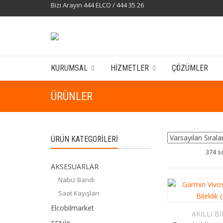
Bizi Arayın 444 ELCO / 444 35 26
KURUMSAL
HIZMETLER
ÇÖZÜMLER
ÜRÜNLER
ÜRÜN KATEGORILERI
374 s
AKSESUARLAR
Nabız Bandı
Saat Kayışları
Elcobilmarket
AKILLI B