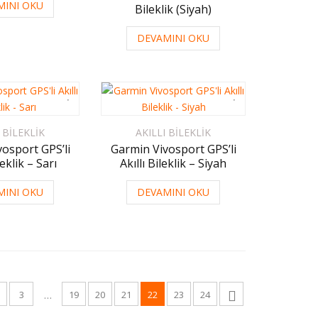
MINI OKU
Bileklik (Siyah)
DEVAMINI OKU
 BILEKLIK
AKILLI BILEKLIK
osport GPS’li
Garmin Vivosport GPS’li
leklik – Sarı
Akıllı Bileklik – Siyah
MINI OKU
DEVAMINI OKU
3
19
20
21
22
23
24
…