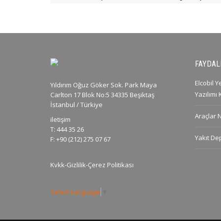
FAYDALI
Elcobil 
Yıldırım Oğuz Göker Sok. Park Maya
Yazılımı
Carlton 17 Blok No:5 34335 Beşiktaş
İstanbul / Türkiye
Araçlar 
iletişim
T: 444 35 26
Yakıt De
F: +90 (212) 275 07 67
Kvkk-Gizlilik-Çerez Politikası
Select Language
▼