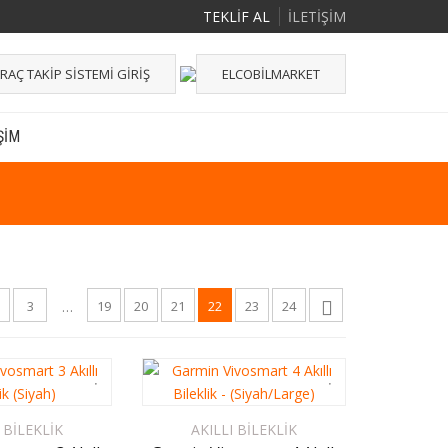
TEKLİF AL
İLETİŞİM
RAÇ TAKIP SISTEMI GIRIŞ
ELCOBILMARKET
ŞIM
3
19
20
21
22
23
24
…
 BILEKLIK
AKILLI BILEKLIK