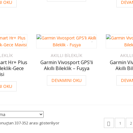
I OKU
DEVA
ILEKLIK
AKILLI BILEKLIK
AKILLI
art Hr+ Plus
Garmin Vivosport GPS’li
Garmin Viv
ileklik-Gece
Akıllı Bileklik – Fuşya
Akıllı Bi
si
DEVAMINI OKU
DEVA
I OKU
onuçtan 337-352 arası gösteriliyor
1
2