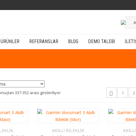
A
ÜRÜNLER
REFERANSLAR
BLOG
DEMO TALEBI
İLETI
onuçtan 337-352 arası gösteriliyor
1
2
ILEKLIK
AKILLI BILEKLIK
AKILLI