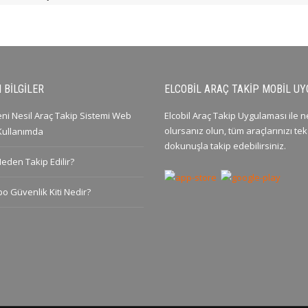
 BILGILER
ELCOBIL ARAÇ TAKIP MOBIL U
Yeni Nesil Araç Takip Sistemi Web
Elcobil Araç Takip Uygulaması ile 
olursanız olun, tüm araçlarınızı tek
 Kullanımda
dokunuşla takip edebilirsiniz.
Neden Takip Edilir?
po Güvenlik Kiti Nedir?