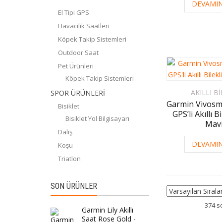
DEVAMIN
El Tipi GPS
Havacılık Saatleri
Köpek Takip Sistemleri
Outdoor Saat
Pet Ürünleri
Köpek Takip Sistemleri
AKILLI B
SPOR ÜRÜNLERİ
Garmin Vivosm
Bisiklet
GPS’li Akıllı B
Bisiklet Yol Bilgisayarı
Mavi
Dalış
DEVAMIN
Koşu
Triatlon
SON ÜRÜNLER
374 s
Garmin Lily Akıllı
Saat Rose Gold -