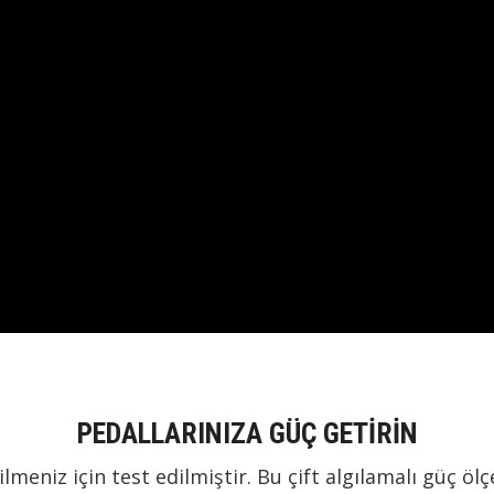
PEDALLARINIZA GÜÇ GETİRİN
lmeniz için test edilmiştir. Bu çift algılamalı güç ölç