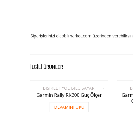
Siparişlerinizi elcobilmarket.com üzerinden verebilirsini
İLGILI ÜRÜNLER
BISIKLET YOL BILGISAYARI
B
Garmin Rally RK200 Güç Ölçer
Garm
DEVAMINI OKU