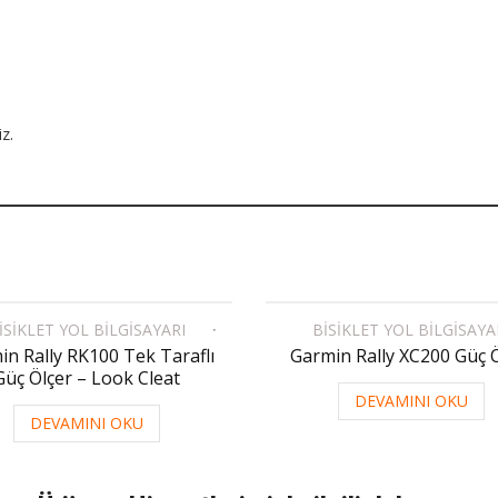
z.
ISIKLET YOL BILGISAYARI
BISIKLET YOL BILGISAYA
in Rally RK100 Tek Taraflı
Garmin Rally XC200 Güç 
Güç Ölçer – Look Cleat
DEVAMINI OKU
DEVAMINI OKU