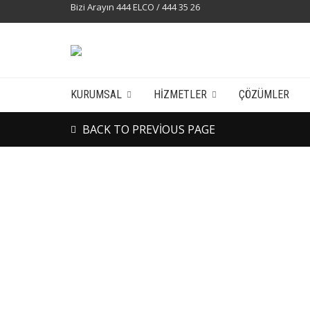
Bizi Arayın 444 ELCO / 444 35 26
KURUMSAL
HIZMETLER
ÇÖZÜMLER
BACK TO PREVIOUS PAGE