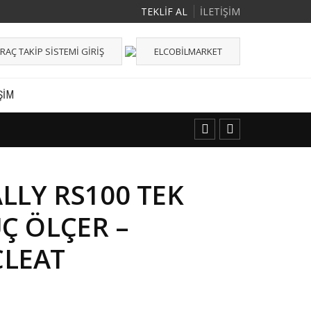
TEKLİF AL
İLETİŞİM
RAÇ TAKIP SISTEMI GIRIŞ
ELCOBILMARKET
ŞIM
LLY RS100 TEK
Ç ÖLÇER –
CLEAT