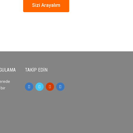
Sizi Arayalım
YGULAMA
TAKIP EDIN
nerede
 bir