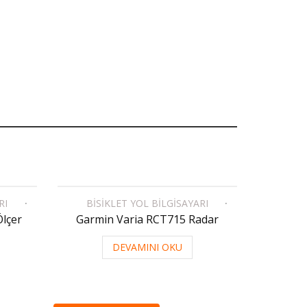
RI
BISIKLET YOL BILGISAYARI
Ölçer
Garmin Varia RCT715 Radar
DEVAMINI OKU