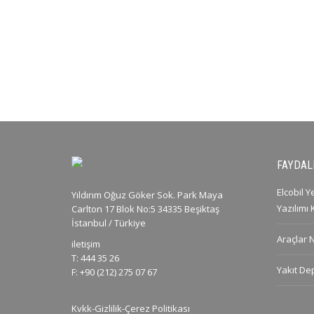
FAYDALI
Elcobil 
Yıldırım Oğuz Göker Sok. Park Maya
Yazılımı
Carlton 17 Blok No:5 34335 Beşiktaş
İstanbul / Türkiye
Araçlar 
iletişim
T: 444 35 26
Yakıt De
F: +90 (212) 275 07 67
Kvkk-Gizlilik-Çerez Politikası