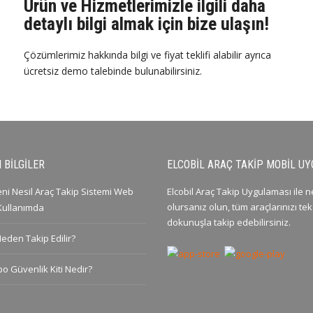
Ürün ve Hizmetlerimizle ilgili daha
detaylı bilgi almak için bize ulaşın!
Çözümlerimiz hakkında bilgi ve fiyat teklifi alabilir ayrıca
ücretsiz demo talebinde bulunabilirsiniz.
 BILGILER
ELCOBIL ARAÇ TAKIP MOBIL U
Yeni Nesil Araç Takip Sistemi Web
Elcobil Araç Takip Uygulaması ile 
olursanız olun, tüm araçlarınızı tek
 Kullanımda
dokunuşla takip edebilirsiniz.
Neden Takip Edilir?
po Güvenlik Kiti Nedir?