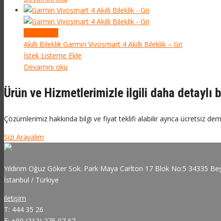
Quick View
Akıllı Bileklik
Garmin Vivosmart 4 Akıllı Bileklik – Gri
İstek Listeme Ekle
Devamını oku
Ürün ve Hizmetlerimizle ilgili daha detaylı b
Çözümlerimiz hakkında bilgi ve fiyat teklifi alabilir ayrıca ücretsiz dem
Sizi Arayalım
Yıldırım Oğuz Göker Sok. Park Maya Carlton 17 Blok No:5 34335 Beş
İstanbul / Türkiye
iletişim
T: 444 35 26
F: +90 (212) 275 07 67