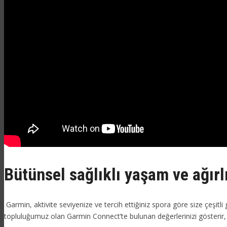
Bütünsel sağlıklı yaşam ve ağır
Garmin, aktivite seviyenize ve tercih ettiğiniz spora göre size çeşitli 
topluluğumuz olan Garmin Connect’te bulunan değerlerinizi gösterir,