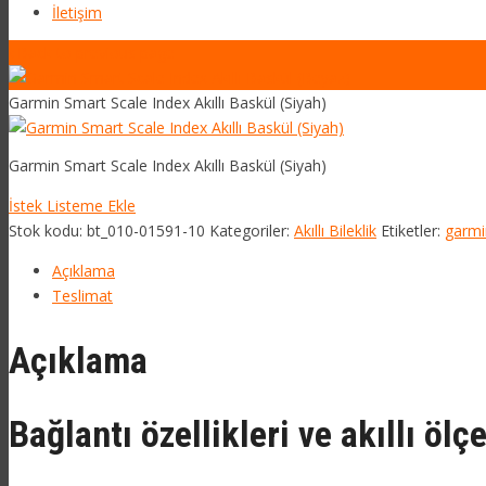
İletişim
‹
Back to previous page
Garmin Smart Scale Index Akıllı Baskül (Siyah)
Garmin Smart Scale Index Akıllı Baskül (Siyah)
İstek Listeme Ekle
Stok kodu:
bt_010-01591-10
Kategoriler:
Akıllı Bileklik
Etiketler:
garmin
Açıklama
Teslimat
Açıklama
Bağlantı özellikleri ve akıllı ölç