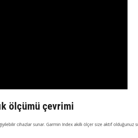
lık ölçümü çevrimi
giyilebilir cihazlar sunar. Garmin Index akıllı ölçer size aktif olduğunuz