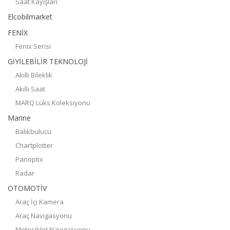
Saat Kayışları
Elcobilmarket
FENİX
Fenix Serisi
GİYİLEBİLİR TEKNOLOJİ
Akıllı Bileklik
Akıllı Saat
MARQ Lüks Koleksiyonu
Marine
Balıkbulucu
Chartplotter
Panoptix
Radar
OTOMOTİV
Araç İçi Kamera
Araç Navigasyonu
Motosiklet Navigasyonu