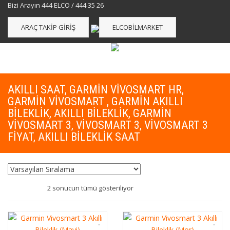
Bizi Arayın 444 ELCO / 444 35 26
ARAÇ TAKIP GIRIŞ
ELCOBILMARKET
AKILLI SAAT, GARMIN VIVOSMART HR,
GARMIN VIVOSMART , GARMIN AKILLI
BILEKLIK, AKILLI BILEKLIK, GARMIN
VIVOSMART 3, VIVOSMART 3, VIVOSMART 3
FIYAT, AKILLI BILEKLIK SAAT
2 sonucun tümü gösteriliyor