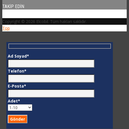
TAKIP EDIN
Copyright © 2026 Elcobil. Tüm hakları saklıdır.
Top
Test
Ad Soyad*
Telefon*
E-Posta*
Adet*