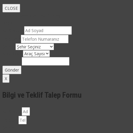
CLOSE
Ücretsiz Demo ve Teklif Talebi
Başvuru Formu
Ad Soyad
*
Telefon
*
Şehir
*
Araç Sayısı
Comment
Gönder
X
Bilgi ve Teklif Talep Formu
Ad Soyad
Telefon
Şehir*