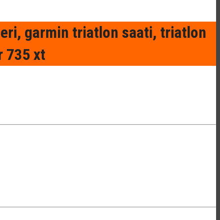
i, garmin triatlon saati, triatlon
r 735 xt