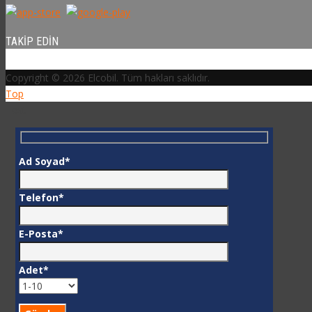
TAKIP EDIN
Copyright © 2026 Elcobil. Tüm hakları saklıdır.
Top
Test
Ad Soyad*
Telefon*
E-Posta*
Adet*