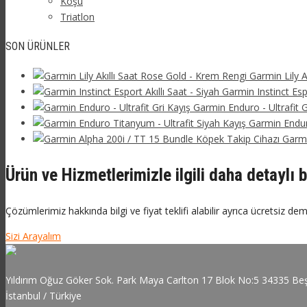
Koşu
Triatlon
SON ÜRÜNLER
Garmin Lily A
Garmin Instinct Espo
Garmin Enduro - Ultrafit G
Garmin Endur
Garmi
Ürün ve Hizmetlerimizle ilgili daha detaylı b
Çözümlerimiz hakkında bilgi ve fiyat teklifi alabilir ayrıca ücretsiz dem
Sizi Arayalım
Yıldırım Oğuz Göker Sok. Park Maya Carlton 17 Blok No:5 34335 Beş
İstanbul / Türkiye