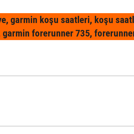
, garmin koşu saatleri, koşu saatler
, garmin forerunner 735, forerunne