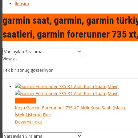
İletişim
garmin saat, garmin, garmin türkiye
saatleri, garmin forerunner 735 xt
View as:
Tek bir sonuç gösteriliyor
Quick View
Koşu
Garmin Forerunner 735 XT Akıllı Koşu Saati (Mavi)
İstek Listeme Ekle
Devamını oku