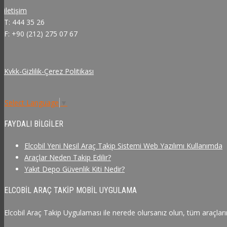
iletişim
T: 444 35 26
F: +90 (212) 275 07 67
Kvkk-Gizlilik-Çerez Politikası
Select Language
▼
FAYDALI BILGILER
Elcobil Yeni Nesil Araç Takip Sistemi Web Yazılımı Kullanımda
Araçlar Neden Takip Edilir?
Yakıt Depo Güvenlik Kiti Nedir?
ELCOBIL ARAÇ TAKIP MOBIL UYGULAMA
Elcobil Araç Takip Uygulaması ile nerede olursanız olun, tüm araçlarını