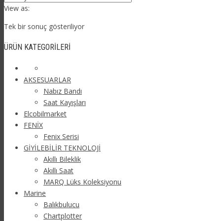
View as:
Tek bir sonuç gösteriliyor
ÜRÜN KATEGORILERI
AKSESUARLAR
Nabız Bandı
Saat Kayışları
Elcobilmarket
FENİX
Fenix Serisi
GİYİLEBİLİR TEKNOLOJİ
Akıllı Bileklik
Akıllı Saat
MARQ Lüks Koleksiyonu
Marine
Balıkbulucu
Chartplotter