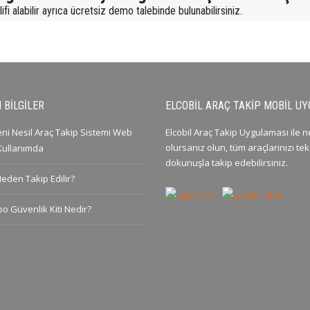
fi alabilir ayrıca ücretsiz demo talebinde bulunabilirsiniz.
 BILGILER
ELCOBIL ARAÇ TAKIP MOBIL U
Yeni Nesil Araç Takip Sistemi Web
Elcobil Araç Takip Uygulaması ile 
olursanız olun, tüm araçlarınızı tek
 Kullanımda
dokunuşla takip edebilirsiniz.
Neden Takip Edilir?
po Güvenlik Kiti Nedir?