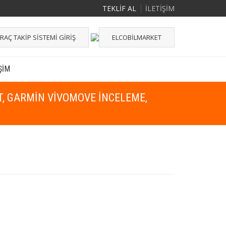
TEKLİF AL
İLETİŞİM
RAÇ TAKIP SISTEMI GIRIŞ
ELCOBILMARKET
ŞIM
T, GARMIN VIVOMOVE INCELEME,