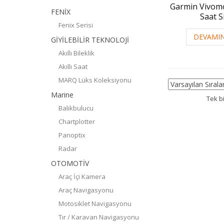
Garmin Vivomo
FENİX
Saat S
Fenix Serisi
DEVAMIN
GİYİLEBİLİR TEKNOLOJİ
Akıllı Bileklik
Akıllı Saat
MARQ Lüks Koleksiyonu
Marine
Tek b
Balıkbulucu
Chartplotter
Panoptix
Radar
OTOMOTİV
Araç İçi Kamera
Araç Navigasyonu
Motosiklet Navigasyonu
Tır / Karavan Navigasyonu