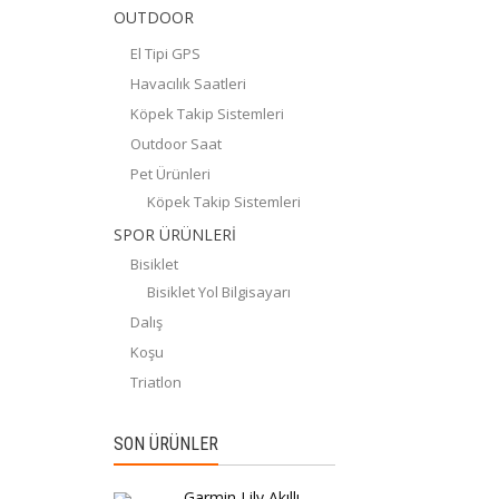
OUTDOOR
El Tipi GPS
Havacılık Saatleri
Köpek Takip Sistemleri
Outdoor Saat
Pet Ürünleri
Köpek Takip Sistemleri
SPOR ÜRÜNLERİ
Bisiklet
Bisiklet Yol Bilgisayarı
Dalış
Koşu
Triatlon
SON ÜRÜNLER
Garmin Lily Akıllı