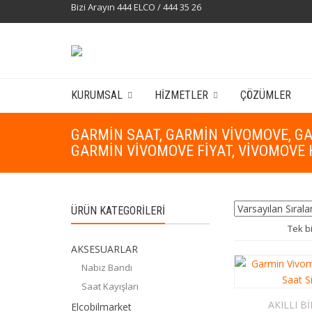
Bizi Arayın 444 ELCO / 444 35 26
KURUMSAL
HIZMETLER
ÇÖZÜMLER
GARMIN SAAT, GARMIN VIVOMOVE, GA
GARMIN VIVOMOVE FIYAT, VIVOMOVE 
ÜRÜN KATEGORILERI
Tek b
AKSESUARLAR
Nabız Bandı
Saat Kayışları
AKILLI B
Elcobilmarket