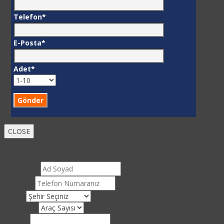
Telefon*
E-Posta*
Adet*
CLOSE
Ücretsiz Demo ve Teklif Talebi
Başvuru Formu
Ad Soyad
*
Telefon
*
Şehir
*
Araç Sayısı
Website