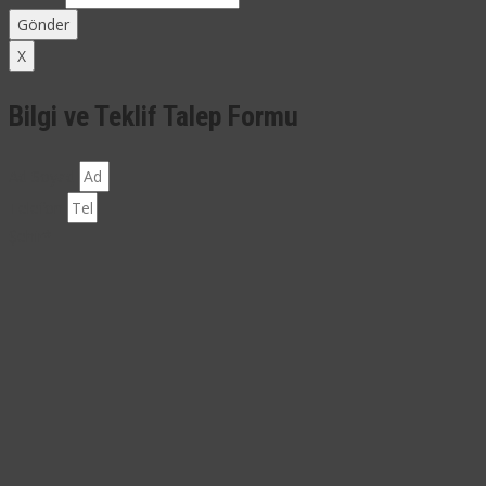
Gönder
X
Bilgi ve Teklif Talep Formu
Ad Soyad
Telefon
Şehir*