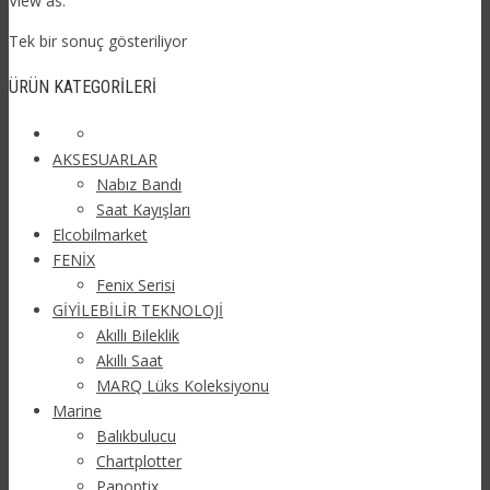
View as:
Tek bir sonuç gösteriliyor
ÜRÜN KATEGORILERI
AKSESUARLAR
Nabız Bandı
Saat Kayışları
Elcobilmarket
FENİX
Fenix Serisi
GİYİLEBİLİR TEKNOLOJİ
Akıllı Bileklik
Akıllı Saat
MARQ Lüks Koleksiyonu
Marine
Balıkbulucu
Chartplotter
Panoptix