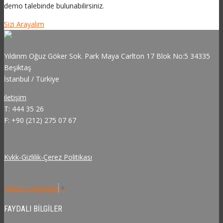
demo talebinde bulunabilirsiniz.
Sizi Arayalım
Yıldırım Oğuz Göker Sok. Park Maya Carlton 17 Blok No:5 34335
Beşiktaş
İstanbul / Türkiye
iletişim
T: 444 35 26
F: +90 (212) 275 07 67
Kvkk-Gizlilik-Çerez Politikası
Select Language
▼
FAYDALI BILGILER