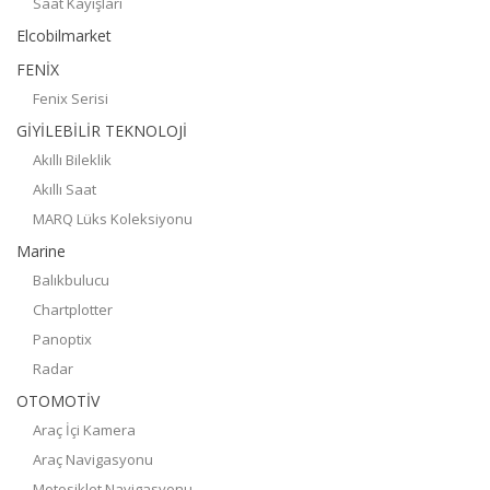
Saat Kayışları
Elcobilmarket
FENİX
Fenix Serisi
GİYİLEBİLİR TEKNOLOJİ
Akıllı Bileklik
Akıllı Saat
MARQ Lüks Koleksiyonu
Marine
Balıkbulucu
Chartplotter
Panoptix
Radar
OTOMOTİV
Araç İçi Kamera
Araç Navigasyonu
Motosiklet Navigasyonu