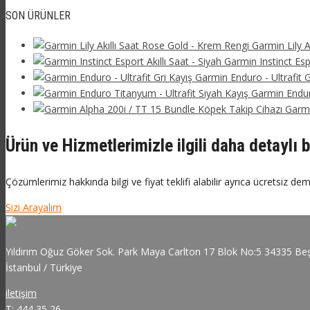
SON ÜRÜNLER
Garmin Lily A
Garmin Instinct Espo
Garmin Enduro - Ultrafit G
Garmin Endur
Garmi
Ürün ve Hizmetlerimizle ilgili daha detaylı b
Çözümlerimiz hakkında bilgi ve fiyat teklifi alabilir ayrıca ücretsiz dem
Sizi Arayalım
Yıldırım Oğuz Göker Sok. Park Maya Carlton 17 Blok No:5 34335 Beş
İstanbul / Türkiye
iletişim
T: 444 35 26