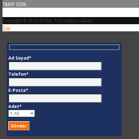
TAKIP EDIN
Copyright © 2026 Elcobil. Tüm hakları saklıdır.
Top
Test
Ad Soyad*
Telefon*
E-Posta*
Adet*