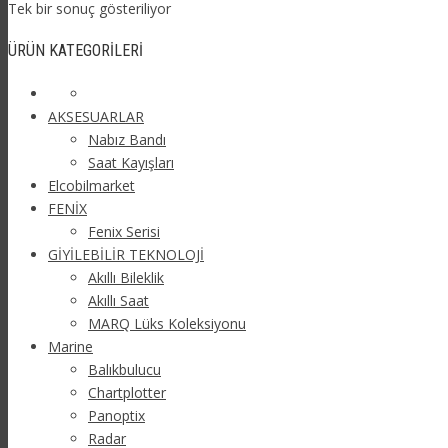
Tek bir sonuç gösteriliyor
ÜRÜN KATEGORILERI
AKSESUARLAR
Nabız Bandı
Saat Kayışları
Elcobilmarket
FENİX
Fenix Serisi
GİYİLEBİLİR TEKNOLOJİ
Akıllı Bileklik
Akıllı Saat
MARQ Lüks Koleksiyonu
Marine
Balıkbulucu
Chartplotter
Panoptix
Radar