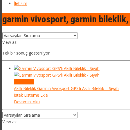
İletişim
garmin vivosport, garmin bileklik, g
View as:
Tek bir sonuç gösteriliyor
Quick View
Akıllı Bileklik
Garmin Vivosport GPS’li Akıllı Bileklik – Siyah
İstek Listeme Ekle
Devamını oku
View as: