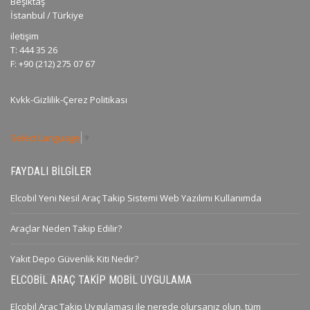
Beşiktaş
İstanbul / Türkiye
iletişim
T: 444 35 26
F: +90 (212) 275 07 67
Kvkk-Gizlilik-Çerez Politikası
Select Language
▼
FAYDALI BILGILER
Elcobil Yeni Nesil Araç Takip Sistemi Web Yazılımı Kullanımda
Araçlar Neden Takip Edilir?
Yakıt Depo Güvenlik Kiti Nedir?
ELCOBIL ARAÇ TAKIP MOBIL UYGULAMA
Elcobil Araç Takip Uygulaması ile nerede olursanız olun, tüm