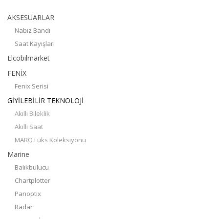
AKSESUARLAR
Nabız Bandı
Saat Kayışları
Elcobilmarket
FENİX
Fenix Serisi
GİYİLEBİLİR TEKNOLOJİ
Akıllı Bileklik
Akıllı Saat
MARQ Lüks Koleksiyonu
Marine
Balıkbulucu
Chartplotter
Panoptix
Radar