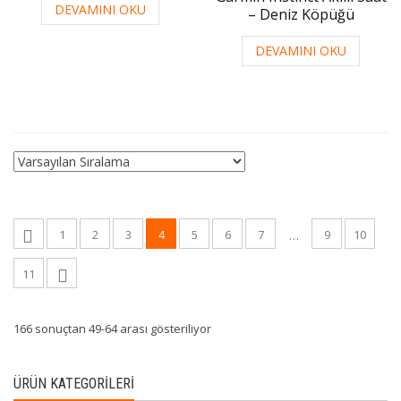
DEVAMINI OKU
– Deniz Köpüğü
DEVAMINI OKU
1
2
3
4
5
6
7
9
10
…
11
166 sonuçtan 49-64 arası gösteriliyor
ÜRÜN KATEGORILERI