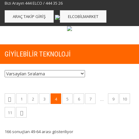
Bizi Arayın 444 ELCO / 444 35 26
ARAÇ TAKIP GIRIŞ
ELCOBILMARKET
GİYİLEBİLİR TEKNOLOJİ
1
2
3
4
5
6
7
9
10
…
11
166 sonuçtan 49-64 arası gösteriliyor