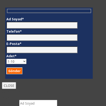
Test
Ad Soyad*
Telefon*
E-Posta*
Adet*
CLOSE
Ücretsiz Demo ve Teklif Talebi
Başvuru Formu
Ad Soyad
*