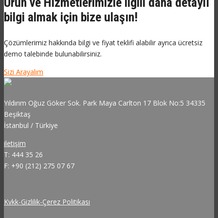
Ürün ve Hizmetlerimizle ilgili daha detaylı
bilgi almak için bize ulaşın!
Çözümlerimiz hakkında bilgi ve fiyat teklifi alabilir ayrıca ücretsiz
demo talebinde bulunabilirsiniz.
Sizi Arayalım
Yıldırım Oğuz Göker Sok. Park Maya Carlton 17 Blok No:5 34335
Beşiktaş
İstanbul / Türkiye
iletişim
T: 444 35 26
F: +90 (212) 275 07 67
Kvkk-Gizlilik-Çerez Politikası