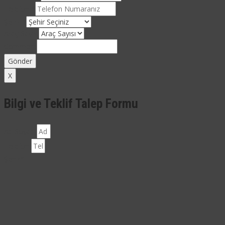
Telefon
*
Şehir
*
Araç Sayısı
Comment
Gönder
X
Bilgi ve Teklif Talep Formu
Ad Soyad
Telefon
Şehir*