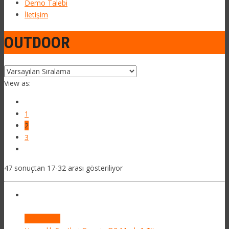
Demo Talebi
İletişim
OUTDOOR
View as:
1
2
3
47 sonuçtan 17-32 arası gösteriliyor
Quick View