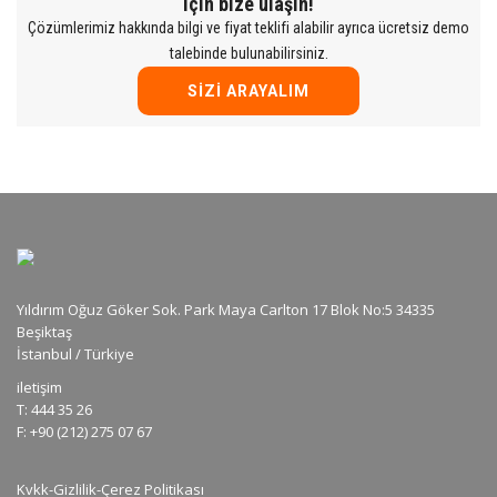
için bize ulaşın!
Çözümlerimiz hakkında bilgi ve fiyat teklifi alabilir ayrıca ücretsiz demo
talebinde bulunabilirsiniz.
SIZI ARAYALIM
Yıldırım Oğuz Göker Sok. Park Maya Carlton 17 Blok No:5 34335
Beşiktaş
İstanbul / Türkiye
iletişim
T: 444 35 26
F: +90 (212) 275 07 67
Kvkk-Gizlilik-Çerez Politikası