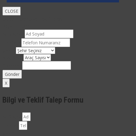
CLOSE
Ücretsiz Demo ve Teklif Talebi
Başvuru Formu
Ad Soyad
*
Telefon
*
Şehir
*
Araç Sayısı
Comment
Gönder
X
Bilgi ve Teklif Talep Formu
Ad Soyad
Telefon
Şehir*