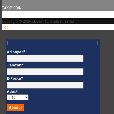
TAKIP EDIN
Copyright © 2026 Elcobil. Tüm hakları saklıdır.
Top
Test
Ad Soyad*
Telefon*
E-Posta*
Adet*