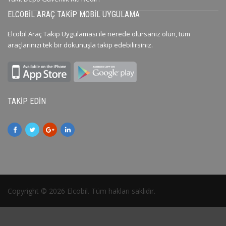
ELCOBIL ARAÇ TAKIP MOBIL UYGULAMA
Elcobil Araç Takip Uygulaması ile nerede olursanız olun, tüm
araçlarınızı tek bir dokunuşla takip edebilirsiniz.
TAKIP EDIN
Copyright © 2026 Elcobil. Tüm hakları saklıdır.