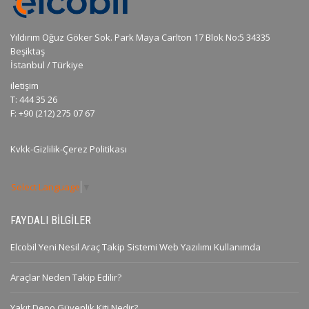
Yıldırım Oğuz Göker Sok. Park Maya Carlton 17 Blok No:5 34335
Beşiktaş
İstanbul / Türkiye
iletişim
T: 444 35 26
F: +90 (212) 275 07 67
Kvkk-Gizlilik-Çerez Politikası
Select Language
▼
FAYDALI BILGILER
Elcobil Yeni Nesil Araç Takip Sistemi Web Yazılımı Kullanımda
Araçlar Neden Takip Edilir?
Yakıt Depo Güvenlik Kiti Nedir?