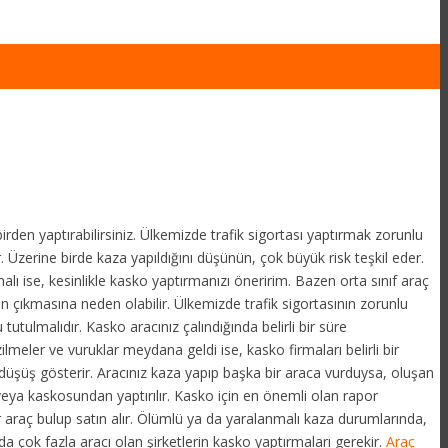
birden yaptırabilirsiniz. Ülkemizde trafik sigortası yaptırmak zorunlu
 Üzerine birde kaza yapıldığını düşünün, çok büyük risk teşkil eder.
halı ise, kesinlikle kasko yaptırmanızı öneririm. Bazen orta sınıf araç
rın çıkmasına neden olabilir. Ülkemizde trafik sigortasının zorunlu
utulmalıdır. Kasko aracınız çalındığında belirli bir süre
ilmeler ve vuruklar meydana geldi ise, kasko firmaları belirli bir
düşüş gösterir. Aracınız kaza yapıp başka bir araca vurduysa, oluşan
a veya kaskosundan yaptırılır. Kasko için en önemli olan rapor
r araç bulup satın alır. Ölümlü ya da yaralanmalı kaza durumlarında,
ıda çok fazla aracı olan şirketlerin kasko yaptırmaları gerekir.
Araç