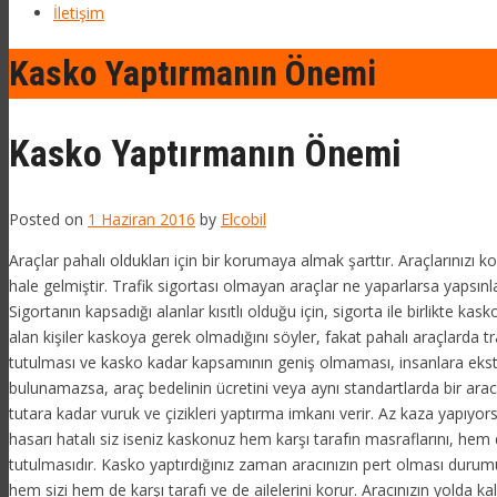
İletişim
Kasko Yaptırmanın Önemi
Kasko Yaptırmanın Önemi
Posted on
1 Haziran 2016
by
Elcobil
Araçlar pahalı oldukları için bir korumaya almak şarttır. Araçlarınızı k
hale gelmiştir. Trafik sigortası olmayan araçlar ne yaparlarsa yapsınl
Sigortanın kapsadığı alanlar kısıtlı olduğu için, sigorta ile birlikte k
alan kişiler kaskoya gerek olmadığını söyler, fakat pahalı araçlarda tr
tutulması ve kasko kadar kapsamının geniş olmaması, insanlara ekstra bi
bulunamazsa, araç bedelinin ücretini veya aynı standartlarda bir aracı 
tutara kadar vuruk ve çizikleri yaptırma imkanı verir. Az kaza yapıy
hasarı hatalı siz iseniz kaskonuz hem karşı tarafın masraflarını, hem d
tutulmasıdır. Kasko yaptırdığınız zaman aracınızın pert olması durumu
hem sizi hem de karşı tarafı ve de ailelerini korur. Aracınızın yolda k