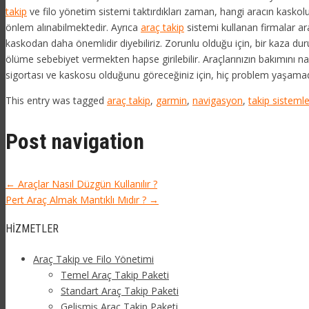
takip
ve filo yönetim sistemi taktırdıkları zaman, hangi aracın kaskolu
önlem alınabilmektedir. Ayrıca
araç takip
sistemi kullanan firmalar ara
kaskodan daha önemlidir diyebiliriz. Zorunlu olduğu için, bir kaza du
ölüme sebebiyet vermekten hapse girilebilir. Araçlarınızın bakımını nası
sigortası ve kaskosu olduğunu göreceğiniz için, hiç problem yaşamada
This entry was tagged
araç takip
,
garmin
,
navigasyon
,
takip sistemle
Post navigation
←
Araçlar Nasıl Düzgün Kullanılır ?
Pert Araç Almak Mantıklı Mıdır ?
→
HIZMETLER
Araç Takip ve Filo Yönetimi
Temel Araç Takip Paketi
Standart Araç Takip Paketi
Gelişmiş Araç Takip Paketi