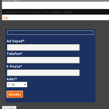
Copyright © 2026 Elcobil. Tüm hakları saklıdır.
Top
Test
Ad Soyad*
Telefon*
E-Posta*
Adet*