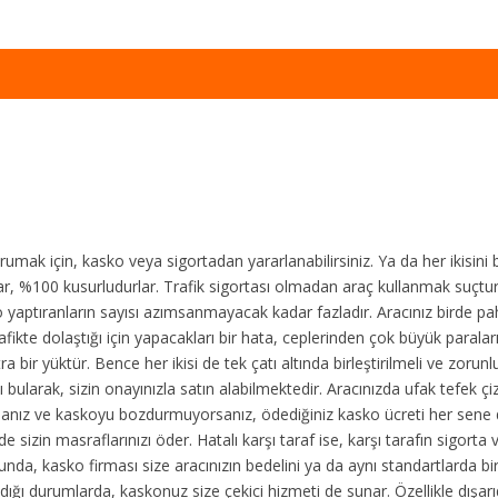
orumak için, kasko veya sigortadan yararlanabilirsiniz. Ya da her ikisini 
ar, %100 kusurludurlar. Trafik sigortası olmadan araç kullanmak suçtur.
asko yaptıranların sayısı azımsanmayacak kadar fazladır. Aracınız birde pa
afikte dolaştığı için yapacakları bir hata, ceplerinden çok büyük parala
r yüktür. Bence her ikisi de tek çatı altında birleştirilmeli ve zorunlu t
bularak, sizin onayınızla satın alabilmektedir. Aracınızda ufak tefek çiz
orsanız ve kaskoyu bozdurmuyorsanız, ödediğiniz kasko ücreti her sene 
e sizin masraflarınızı öder. Hatalı karşı taraf ise, karşı tarafın sigort
nda, kasko firması size aracınızın bedelini ya da aynı standartlarda bi
aldığı durumlarda, kaskonuz size çekici hizmeti de sunar. Özellikle dışar