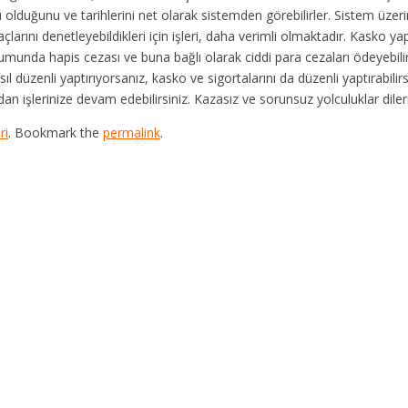
 olduğunu ve tarihlerini net olarak sistemden görebilirler. Sistem üzeri
çlarını denetleyebildikleri için işleri, daha verimli olmaktadır. Kasko y
rumunda hapis cezası ve buna bağlı olarak ciddi para cezaları ödeyebilir
l düzenli yaptırıyorsanız, kasko ve sigortalarını da düzenli yaptırabilirs
n işlerinize devam edebilirsiniz. Kazasız ve sorunsuz yolculuklar diler
ri
. Bookmark the
permalink
.