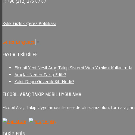
F: +90 (212) 275 07 67
Kvkk-Gizlilik-Çerez Politikası
Select Language
▼
FAYDALI BILGILER
Elcobil Yeni Nesil Araç Takip Sistemi Web Yazılımı Kullanımda
Araçlar Neden Takip Edilir?
Yakıt Depo Güvenlik Kiti Nedir?
ELCOBIL ARAÇ TAKIP MOBIL UYGULAMA
Elcobil Araç Takip Uygulaması ile nerede olursanız olun, tüm araçlarını
TAKIP EDIN