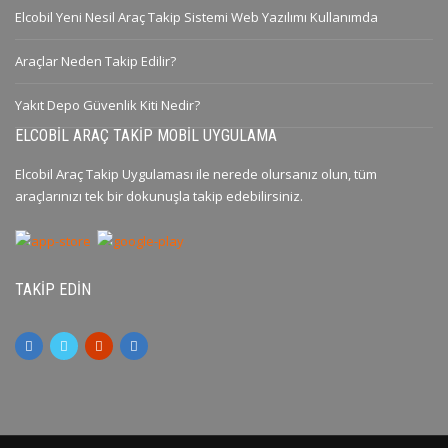
Elcobil Yeni Nesil Araç Takip Sistemi Web Yazılımı Kullanımda
Araçlar Neden Takip Edilir?
Yakıt Depo Güvenlik Kiti Nedir?
ELCOBIL ARAÇ TAKIP MOBIL UYGULAMA
Elcobil Araç Takip Uygulaması ile nerede olursanız olun, tüm
araçlarınızı tek bir dokunuşla takip edebilirsiniz.
TAKIP EDIN