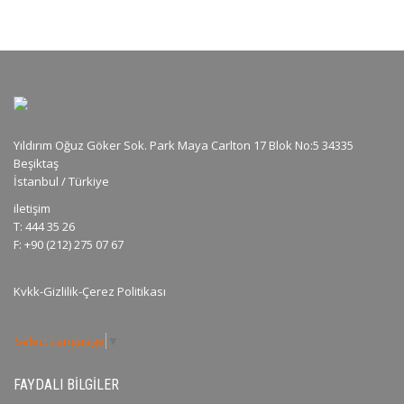
Yıldırım Oğuz Göker Sok. Park Maya Carlton 17 Blok No:5 34335
Beşiktaş
İstanbul / Türkiye
iletişim
T: 444 35 26
F: +90 (212) 275 07 67
Kvkk-Gizlilik-Çerez Politikası
Select Language
▼
FAYDALI BILGILER