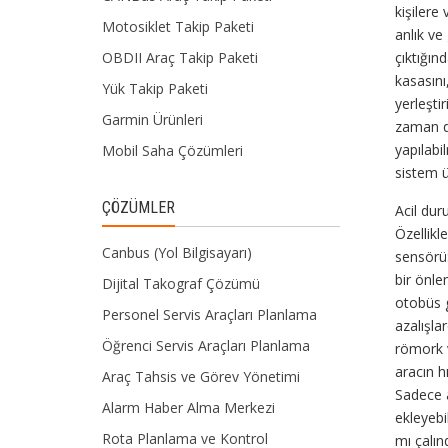
kişilere
Motosiklet Takip Paketi
anlık ve
OBDII Araç Takip Paketi
çıktığın
kasasını
Yük Takip Paketi
yerleşti
Garmin Ürünleri
zaman di
yapılabi
Mobil Saha Çözümleri
sistem üz
ÇÖZÜMLER
Acil dur
Özellikl
Canbus (Yol Bilgisayarı)
sensörü:
bir önle
Dijital Takograf Çözümü
otobüs g
Personel Servis Araçları Planlama
azalışla
Öğrenci Servis Araçları Planlama
römork v
aracın hı
Araç Tahsis ve Görev Yönetimi
Sadece a
Alarm Haber Alma Merkezi
ekleyebi
Rota Planlama ve Kontrol
mı çalın