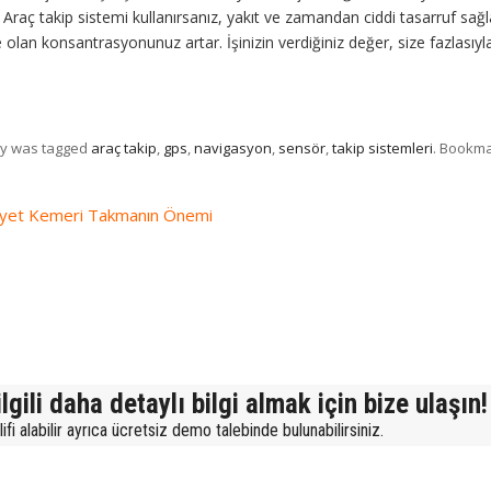
. Araç takip sistemi kullanırsanız, yakıt ve zamandan ciddi tasarruf sağl
ze olan konsantrasyonunuz artar. İşinizin verdiğiniz değer, size fazlasıyl
ry was tagged
araç takip
,
gps
,
navigasyon
,
sensör
,
takip sistemleri
. Bookm
yet Kemeri Takmanın Önemi
lgili daha detaylı bilgi almak için bize ulaşın!
fi alabilir ayrıca ücretsiz demo talebinde bulunabilirsiniz.