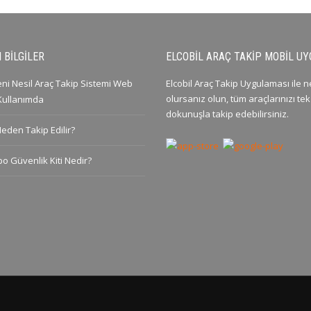
 BILGILER
ELCOBIL ARAÇ TAKIP MOBIL U
Yeni Nesil Araç Takip Sistemi Web
Elcobil Araç Takip Uygulaması ile 
olursanız olun, tüm araçlarınızı tek
 Kullanımda
dokunuşla takip edebilirsiniz.
Neden Takip Edilir?
po Güvenlik Kiti Nedir?