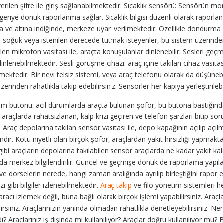
 verilen şifre ile giriş sağlanabilmektedir. Sıcaklık sensörü: Sensörün mo
 geriye dönük raporlanma sağlar. Sıcaklık bilgisi düzenli olarak raporlan
da ve altına indiğinde, merkeze uyarı verilmektedir. Özellikle dondurma
, soğuk veya istenilen derecede tutmak isteyenler, bu sistem üzerinden t
rilen mikrofon vasıtası ile, araçta konuşulanlar dinlenebilir. Sesleri geç
nlenebilmektedir. Sesli görüşme cihazı: araç içine takılan cihaz vasıtas
lmektedir. Bir nevi telsiz sistemi, veya araç telefonu olarak da düşünebi
erinden rahatlıkla takip edebilirsiniz. Sensörler her kapıya yerleştirilebil
um butonu: acil durumlarda araçta bulunan şöför, bu butona bastığında ilg
e araçlarda rahatsızlanan, kalp krizi geçiren ve telefon şarzları bitip so
 Araç depolarına takılan sensör vasıtası ile, depo kapağının açılıp açılmad
mdir. Kötü niyetli olan birçok şöför, araçlardan yakıt hırsızlığı yapmaktadı
ibi araçların depolarına takılabilen sensör araçlarda ne kadar yakıt kaldı
rda merkez bilgilendirilir. Güncel ve geçmişe dönük de raporlama yapıl
e dorselerin nerede, hangi zaman aralığında ayrılıp birleştiğini rapor 
zı gibi bilgiler izlenebilmektedir.
Araç takip
ve filo yönetim sistemleri he
racı izlemek değil, buna bağlı olarak birçok işlemi yapabilirsiniz. Araçl
lirsiniz. Araçlarınızın yanında olmadan rahatlıkla denetleyebilirsiniz. Ne
dı? Araçlarınız iş dışında mı kullanılıyor? Araçlar doğru kullanılıyor mu? 