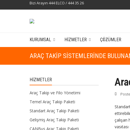
Bizi Arayın 444 ELCO / 444 35 26
KURUMSAL
HIZMETLER
ÇÖZÜMLER
ARAÇ TAKIP SISTEMLERINDE BULUNA
Ara
HIZMETLER
Araç Takip ve Filo Yönetimi
Post
Temel Araç Takip Paketi
Standar
Standart Araç Takip Paketi
ettirebil
Gelişmiş Araç Takip Paketi
çalışan 
vasıtası
CANBus Araç Takip Paketi