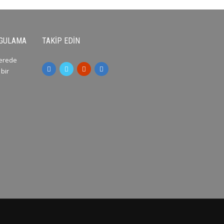
YGULAMA
TAKIP EDIN
nerede
 bir