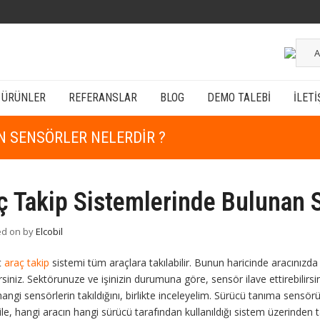
A
ÜRÜNLER
REFERANSLAR
BLOG
DEMO TALEBI
İLETI
N SENSÖRLER NELERDIR ?
ç Takip Sistemlerinde Bulunan S
ed on
by
Elcobil
t
araç takip
sistemi tüm araçlara takılabilir. Bunun haricinde aracınızda n
irsiniz. Sektörunuze ve işinizin durumuna göre, sensör ilave ettirebilirsini
hangi sensörlerin takıldığını, birlikte inceleyelim. Sürücü tanıma sensör
 ile, hangi aracın hangi sürücü tarafından kullanıldığı sistem üzerinden ta