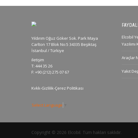
FAYDALI
Elcobil 
Yıldırım Oğuz Göker Sok. Park Maya
Yazılımı
Carlton 17 Blok No:5 34335 Beşiktaş
İstanbul / Türkiye
Araçlar 
iletişim
T: 444 35 26
Yakıt De
F: +90 (212) 275 07 67
Kvkk-Gizlilik-Çerez Politikası
Select Language
▼
Copyright © 2026 Elcobil. Tüm hakları saklıdır.