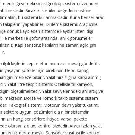
nte edildiği yerdeki sıcaklığı ölçüp, sistem üzerinden
abilmektedir. Sıcaklık istenilen değerlerin üstüne
 firmaları, bu sistemi kullanmaktadır. Buna benzer araç
akiplerini yapabilirler. Dinleme sistemi: Araç içine
mişe dönük kayıt eden sistemde kayıtlar istenildiği
ı ile merkez ile şöför arasında, anlık görüşmeler
lirsiniz. Kapı sensörü: kapıların ne zaman açıldığını
ir.
ili kişilerin cep telefonlarına acil mesaj gönderilir.
run yaşayan şöförler için birebirdir. Depo kapağı
ığını merkeze bildirir. Yakıt hırsızlığına karşı alınmış
r. Yakıt litre tespit sistemi: Özellikle tır kamyon,
ğını ölçebilmektedir. Yakıt seviyelerindeki anı artış ve
abilmektedir. Dorse ve römork takip sistemi: sistem
eder. Takograf sistemi: Motorun devri yakıt tüketimi,
r sektöre uygun, çözümleri ola n bir sistemdir.
arınızın hangi sensörlere ihtiyacı varsa, pakete
rede olursanız olun, kontrol sizdedir. Aracınızdan yakıt
Bunları hiç dert etmeyin. Sensörler vasıtası ile kontrol