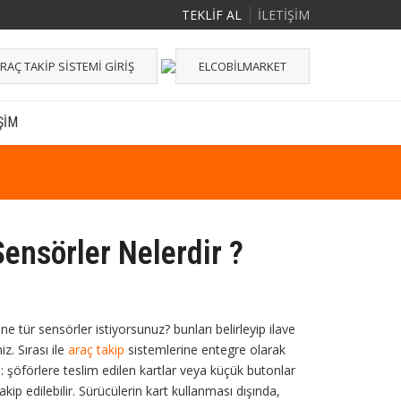
TEKLİF AL
İLETİŞİM
RAÇ TAKIP SISTEMI GIRIŞ
ELCOBILMARKET
ŞIM
ensörler Nelerdir ?
e tür sensörler istiyorsunuz? bunları belirleyip ilave
z. Sırası ile
araç takip
sistemlerine entegre olarak
ü: şöförlere teslim edilen kartlar veya küçük butonlar
kip edilebilir. Sürücülerin kart kullanması dışında,