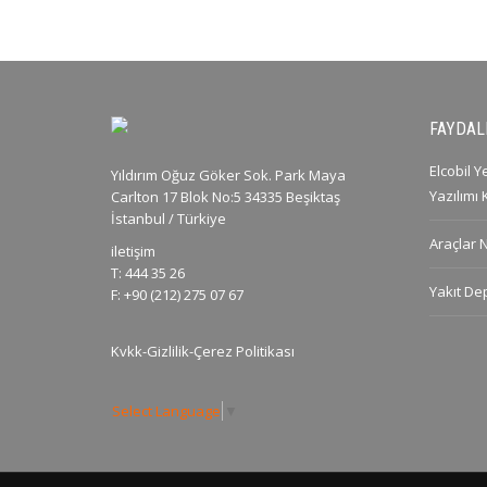
FAYDALI
Elcobil 
Yıldırım Oğuz Göker Sok. Park Maya
Yazılımı
Carlton 17 Blok No:5 34335 Beşiktaş
İstanbul / Türkiye
Araçlar 
iletişim
T: 444 35 26
Yakıt De
F: +90 (212) 275 07 67
Kvkk-Gizlilik-Çerez Politikası
Select Language
▼