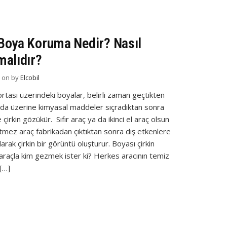
Boya Koruma Nedir? Nasıl
malıdır?
d on
by
Elcobil
rtası üzerindeki boyalar, belirli zaman geçtikten
 da üzerine kimyasal maddeler sıçradıktan sonra
 çirkin gözükür. Sıfır araç ya da ikinci el araç olsun
etmez araç fabrikadan çıktıktan sonra dış etkenlere
arak çirkin bir görüntü oluşturur. Boyası çirkin
raçla kim gezmek ister ki? Herkes aracının temiz
[…]