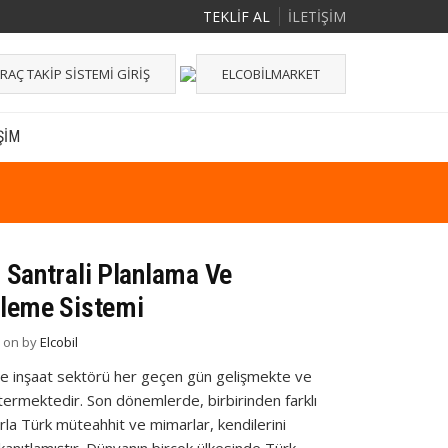
TEKLİF AL
İLETİŞİM
RAÇ TAKIP SISTEMI GIRIŞ
ELCOBILMARKET
ŞIM
 Santrali Planlama Ve
leme Sistemi
d on
by
Elcobil
e inşaat sektörü her geçen gün gelişmekte ve
termektedir. Son dönemlerde, birbirinden farklı
rla Türk müteahhit ve mimarlar, kendilerini