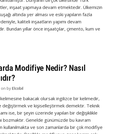
anıtlamıştır. Dünyanın birçok ülkesinde Türk
tler, inşaat yapmaya devam etmektedir. Ülkemizin
şağı altında yer alması ve eski yapıların fazla
deniyle, kaliteli inşaatların yapımı devam
r. Bundan yıllar önce inşaatçılar, çimento, kum ve
arda Modifiye Nedir? Nasıl
ıdır?
d on
by
Elcobil
kelimesine bakacak olursak ingilizce bir kelimedir,
e değiştirmek ve kişiselleştirmek demektir. Teknik
amı ise, bir şeyin üzerinde yapılan bir değişiklikle
iğini bozmaktır. Genelde günümüzde bu kavram
çin kullanılmakta ve son zamanlarda bir çok modifiye