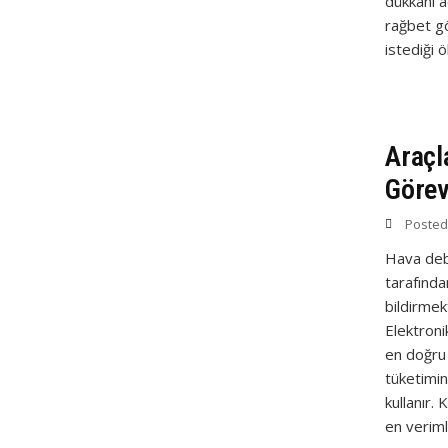
dükkanı a
rağbet gö
istediği 
Araçl
Görev
Poste
Hava deb
tarafında
bildirmek
Elektroni
en doğru 
tüketimin
kullanır.
en veriml