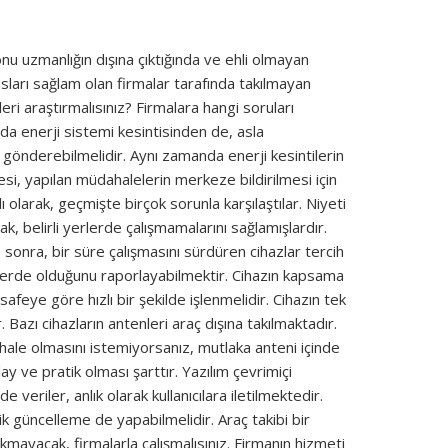
u uzmanlığın dışına çıktığında ve ehli olmayan
nsları sağlam olan firmalar tarafında takılmayan
eri araştırmalısınız? Firmalara hangi soruları
a enerji sistemi kesintisinden de, asla
gi gönderebilmelidir. Aynı zamanda enerji kesintilerin
si, yapılan müdahalelerin merkeze bildirilmesi için
olarak, geçmişte birçok sorunla karşılaştılar. Niyeti
ak, belirli yerlerde çalışmamalarını sağlamışlardır.
 sonra, bir süre çalışmasını sürdüren cihazlar tercih
aatlerde olduğunu raporlayabilmektir. Cihazın kapsama
feye göre hızlı bir şekilde işlenmelidir. Cihazın tek
Bazı cihazların antenleri araç dışına takılmaktadır.
hale olmasını istemiyorsanız, mutlaka anteni içinde
ay ve pratik olması şarttır. Yazılım çevrimiçi
veriler, anlık olarak kullanıcılara iletilmektedir.
ik güncelleme de yapabilmelidir. Araç takibi bir
akmayacak, firmalarla çalışmalısınız. Firmanın hizmeti