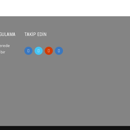
YGULAMA
TAKIP EDIN
nerede
 bir