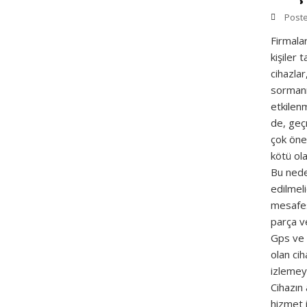
Post
Firmala
kişiler 
cihazlar
sormanı
etkilenm
de, geçm
çok önem
kötü ola
Bu neden
edilmeli
mesafesi
parça ve
Gps ve 
olan cih
izlemeye
Cihazın 
hizmet i