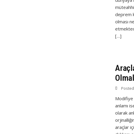
dünyaya k
müteahhi
deprem ku
olması ne
etmektedi
[…]
Araçl
Olmal
Poste
Modifiye 
anlamı is
olarak anl
orjinall
araçlar i