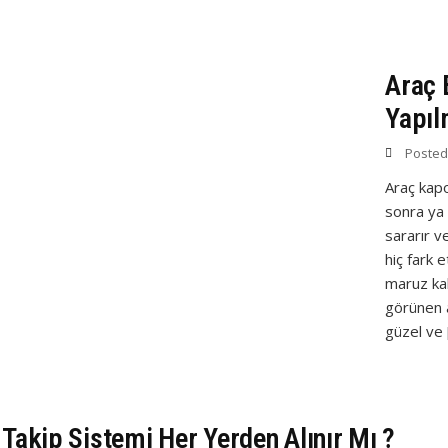
Araç 
Yapıl
Poste
Araç kapo
sonra ya
sararır ve
hiç fark 
maruz kal
görünen a
güzel ve 
 Takip Sistemi Her Yerden Alınır Mı ?