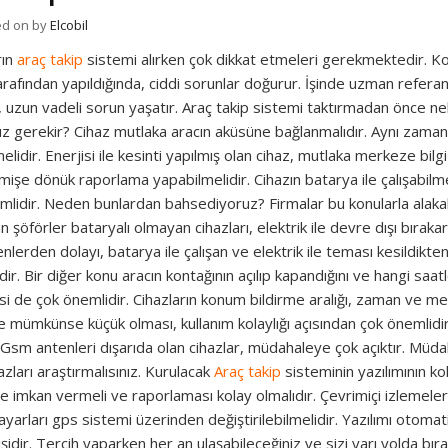
ed on
by
Elcobil
rın
araç takip
sistemi alırken çok dikkat etmeleri gerekmektedir. Kon
tarafından yapıldığında, ciddi sorunlar doğurur. İşinde uzman refera
, uzun vadeli sorun yaşatır. Araç takip sistemi taktırmadan önce nel
z gerekir? Cihaz mutlaka aracın aküsüne bağlanmalıdır. Aynı zamand
elidir. Enerjisi ile kesinti yapılmış olan cihaz, mutlaka merkeze bil
işe dönük raporlama yapabilmelidir. Cihazın batarya ile çalışabilme
lidir. Neden bunlardan bahsediyoruz? Firmalar bu konularla alakalı 
n şöförler bataryalı olmayan cihazları, elektrik ile devre dışı bırakar
lerden dolayı, batarya ile çalışan ve elektrik ile teması kesildikten
dir. Bir diğer konu aracın kontağının açılıp kapandığını ve hangi s
 de çok önemlidir. Cihazların konum bildirme aralığı, zaman ve mesa
 mümkünse küçük olması, kullanım kolaylığı açısından çok önemlidir. 
Gsm antenleri dışarıda olan cihazlar, müdahaleye çok açıktır. Müda
azları araştırmalısınız. Kurulacak
Araç takip
sisteminin yazılımının kol
 imkan vermeli ve raporlaması kolay olmalıdır. Çevrimiçi izlemelerde 
ayarları gps sistemi üzerinden değiştirilebilmelidir. Yazılımı otomat
şidir. Tercih yaparken her an ulaşabileceğiniz ve sizi yarı yolda bır