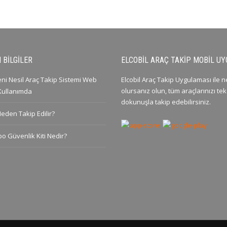
 BILGILER
ELCOBIL ARAÇ TAKIP MOBIL U
Yeni Nesil Araç Takip Sistemi Web
Elcobil Araç Takip Uygulaması ile 
olursanız olun, tüm araçlarınızı tek
 Kullanımda
dokunuşla takip edebilirsiniz.
Neden Takip Edilir?
po Güvenlik Kiti Nedir?