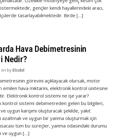
çılmaktadır. Özellikle modifiyeye genç kesim çok
stermektedir, gençler kendi hayallerindeki aracı,
ölçülerde tasarlayabilmektedir. Birde […]
arda Hava Debimetresinin
i Nedir?
d on
by
Elcobil
imetresinin görevini açıklayacak olursak, motor
n emilen hava miktarını, elektronik kontrol ünitesine
tir. Elektronik kontrol sistemi ne işe yarar?
k kontrol sistemi debimetreden gelen bu bilgileri,
ve uygun karışımı oluşturacak şekilde, yakıt
i azaltmak ve uygun bir yanma oluşturmak için
 Kısacası tüm bu süreçler, yanma odasındaki durumu
i ve uygun […]