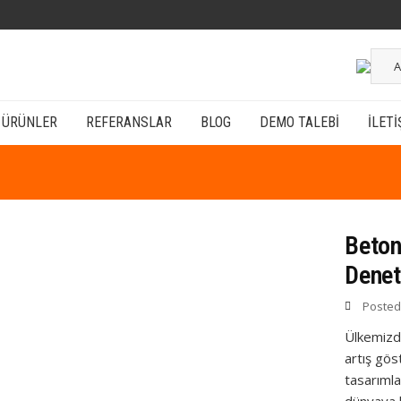
A
ÜRÜNLER
REFERANSLAR
BLOG
DEMO TALEBI
İLETI
Beton
Denet
Poste
Ülkemizd
artış gös
tasarımla