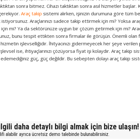
aktıktan sonra bitmez. Cihazı taktıktan sonra asıl hizmetler başlar.
gerekiyor.
Araç takip
sistemi alırken, işinizin durumuna göre tüm bek
stiyorsunuz. Araçlarınızı sadece takip ettirmek için mi? Yoksa araçla
için mi? Ya da sektörünüze uygun bir çözüm getirmek için mi? Araç
unuz, bunu tespit ettikten sonra firmalar ile görüşün. Önemli olan f
hizmetin işlevselliğidir. İhityacınızı gidermeyecek her şeye verilen
şlevsel ise, ihtiyaçlarınızı çözüyorsa fiyat işi kolaydır. Araç takip si
edemediğiniz güç, güç değildir. Bu sebepten dolayı araç takip siste
lgili daha detaylı bilgi almak için bize ulaşın!
fi alabilir ayrıca ücretsiz demo talebinde bulunabilirsiniz.